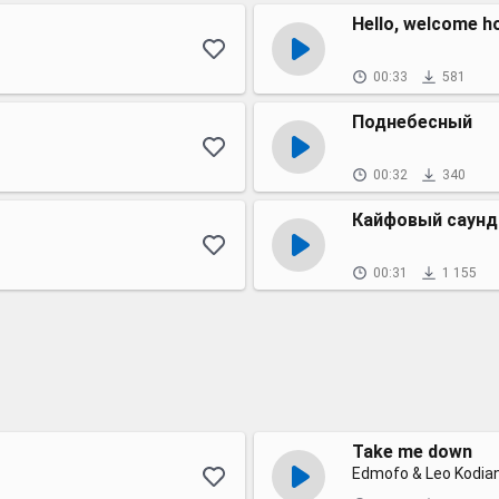
Hello, welcome 
00:33
581
Поднебесный
00:32
340
Кайфовый саунд
00:31
1 155
Take me down
Edmofo & Leo Kodia