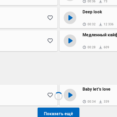
00:36
73
Deep look
00:32
12 336
Медленный кай
00:28
609
Baby let's love
00:34
339
Показать ещё