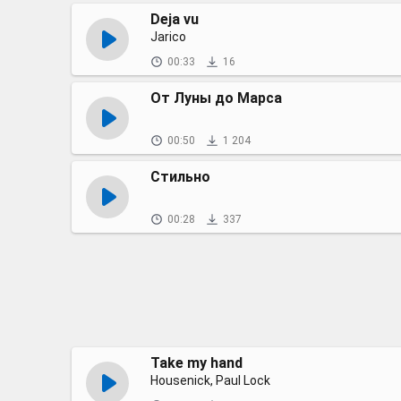
Deja vu
Jarico
00:33
16
От Луны до Марса
00:50
1 204
Стильно
00:28
337
Take my hand
Housenick, Paul Lock