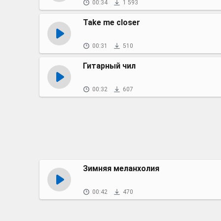
00:34
1 593
Take me closer
00:31
510
Гитарный чил
00:32
607
Зимняя меланхолия
00:42
470