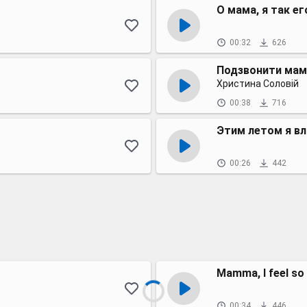
О мама, я так е
00:32
626
Подзвонити мам
Христина Соловій
00:38
716
Этим летом я в
00:26
442
Mamma, I feel so
00:34
446