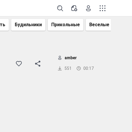
ть
Будильники
Прикольные
Веселые
Смеш
amber
551
00:17