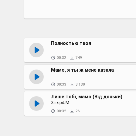
Полностью твоя
00:32
749
Мамо, я ты ж мене казала
00:33
3 130
Лише тобі, мамо (Від доньки)
ХітяріUM
00:32
26