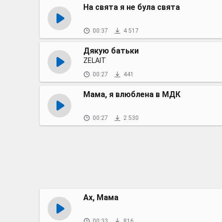
На свята я не була свята
00:37
4 517
Дякую батьки
ZELAIT
00:27
441
Мама, я влюблена в МДК
00:27
2 530
Ах, Мама
00:33
816