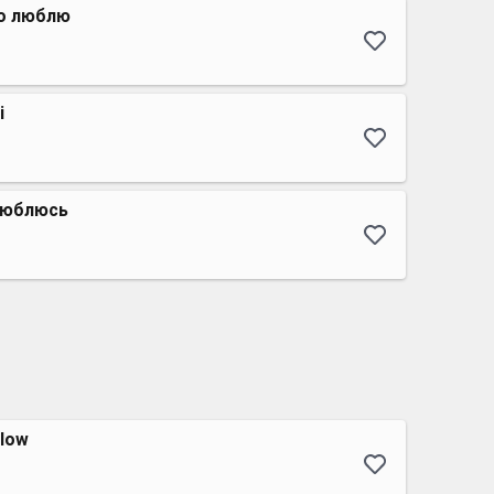
го люблю
і
люблюсь
 low