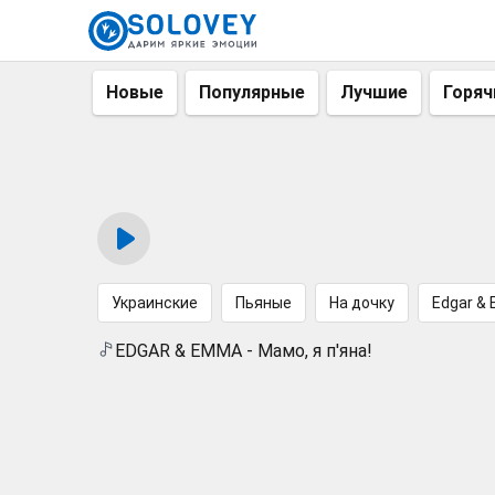
Новые
Популярные
Лучшие
Горяч
Украинские
Пьяные
На дочку
Edgar &
EDGAR & EMMA - Мамо, я п'яна!