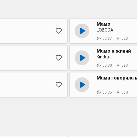
Мамо
LOBODA
00:37
520
Мамо я живий
Kindrat
00:30
693
Мама говорила м
00:35
664