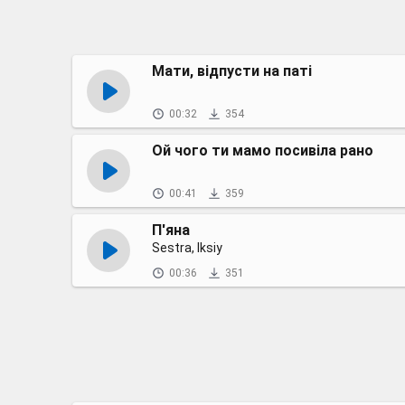
Мати, відпусти на паті
00:32
354
Ой чого ти мамо посивіла рано
00:41
359
П'яна
Sestra, Iksiy
00:36
351