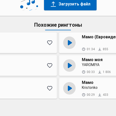
Загрузить файл
Похожие рингтоны
Мамо (Евровиден
01:34
855
Мамо моя
YAROMIYA
00:33
1 806
Мамо
Kristonko
00:29
433