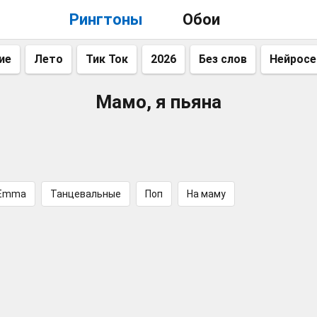
Рингтоны
Обои
ие
Лето
Тик Ток
2026
Без слов
Нейросе
Мамо, я пьяна
 Emma
Танцевальные
Поп
На маму