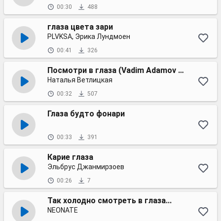
00:30
488
глаза цвета зари
PLVKSA, Эрика Лундмоен
00:41
326
Посмотри в глаза (Vadim Adamov & Hardphol Remix)
Наталья Ветлицкая
00:32
507
Глаза будто фонари
00:33
391
Карие глаза
Эльбрус Джанмирзоев
00:26
7
Так холодно смотреть в глаза...
NEONATE