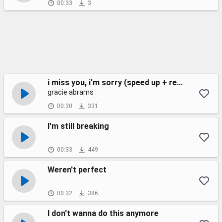
00:33
3
i miss you, i'm sorry (speed up + reverb)
gracie abrams
00:30
331
I'm still breaking
00:33
449
Weren't perfect
00:32
386
I don't wanna do this anymore