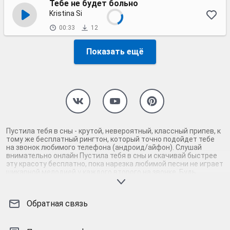
Тебе не будет больно
Kristina Si
00:33
12
Показать ещё
Пустила тебя в сны - крутой, невероятный, классный припев, к
тому же бесплатный рингтон, который точно подойдет тебе
на звонок любимого телефона (андроид/айфон). Слушай
внимательно онлайн Пустила тебя в сны и скачивай быстрее
эту красоту бесплатно, пока нарезка любимой песни не играет
шикарной мелодией у каждого второго на звонке. Будь
первым, кто скачает бесплатно сей шедевр музыки и оценит
по достоинству гармоничное звучание припева Пустила тебя
в сны. Кроме того, ты можешь найти и скачать другую нарезку
Обратная связь
mp3 песни на звонок телефона, ну, или m4r мелодию на айфон
(iPhone). Уверены, ты не ошибся с выбором рингтона Пустила
тебя в сны, ведь с такой восхитительно качественной
нарезкой музыки сложно будет пропустить мелодию звонка.