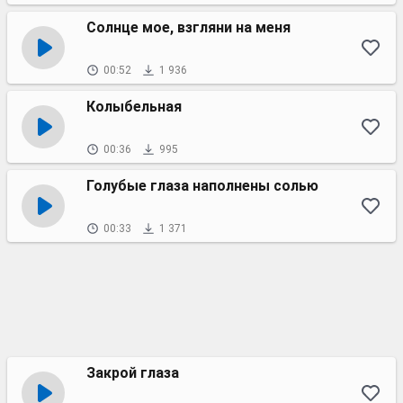
Солнце мое, взгляни на меня
00:52
1 936
Колыбельная
00:36
995
Голубые глаза наполнены солью
00:33
1 371
Закрой глаза