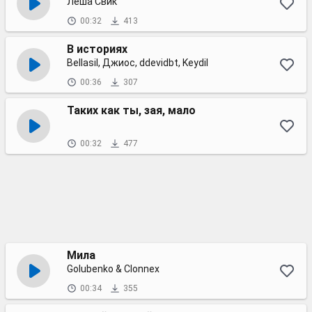
Леша Свик
00:32
413
В историях
Bellasil, Джиос, ddevidbt, Keydil
00:36
307
Таких как ты, зая, мало
00:32
477
Мила
Golubenko & Clonnex
00:34
355