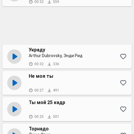
00:32
559
Украду
Arthur Dubrovsky, Энди Рид
00:32
336
Не моя ты
00:27
491
Ты мой 25 кадр
00:25
501
Торнадо