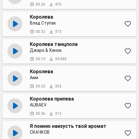
00:26
476
Королева
Влад Ступак
00:32
373
Королева танцпола
Джаро & Ханза
00:19
34 085
Королева
Ами
00:25
353
Королева припева
ALIBAEV
00:36
313
Я помню наизусть твой аромат
СКАЧКОВ