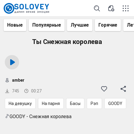
Новые
Популярные
Лучшие
Горячие
Ле
Ты Снежная королева
amber
745
00:27
На девушку
На парня
Басы
Рэп
GOODY
GOODY - Снежная королева