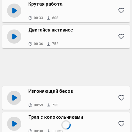
Крутая работа
00:33
608
Двигайся активнее
00:36
752
Изгоняющий бесов
00:59
735
Трап с колокольчиками
00:30
11 352