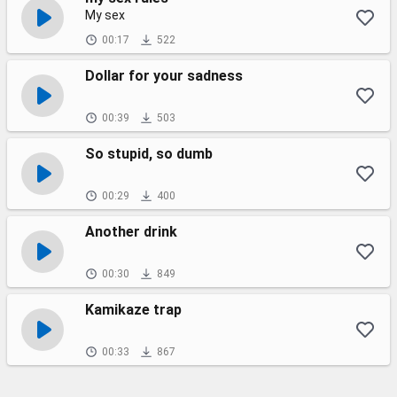
My sex
00:17
522
Dollar for your sadness
00:39
503
So stupid, so dumb
00:29
400
Another drink
00:30
849
Kamikaze trap
00:33
867