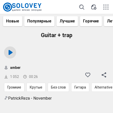
Новые
Популярные
Лучшие
Горячие
Ле
Guitar + trap
amber
1 052
00:26
Громкие
Крутые
Без слов
Гитара
Alternative
PatrickReza - November