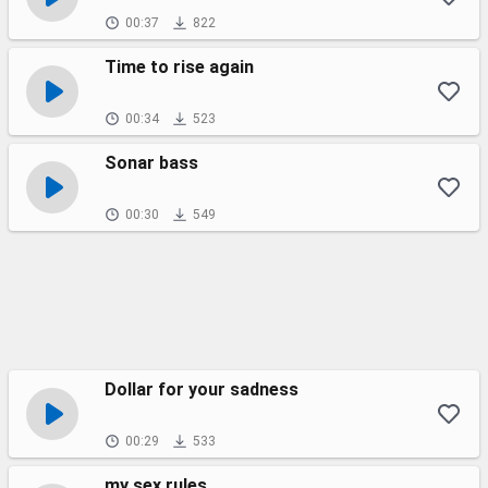
00:37
822
Time to rise again
00:34
523
Sonar bass
00:30
549
Dollar for your sadness
00:29
533
my sex rules