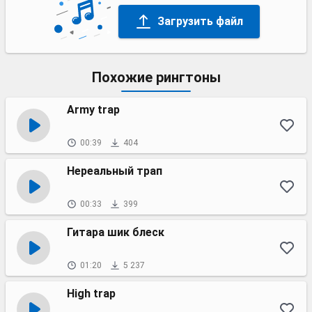
Загрузить файл
Похожие рингтоны
Army trap
00:39
404
Нереальный трап
00:33
399
Гитара шик блеск
01:20
5 237
High trap