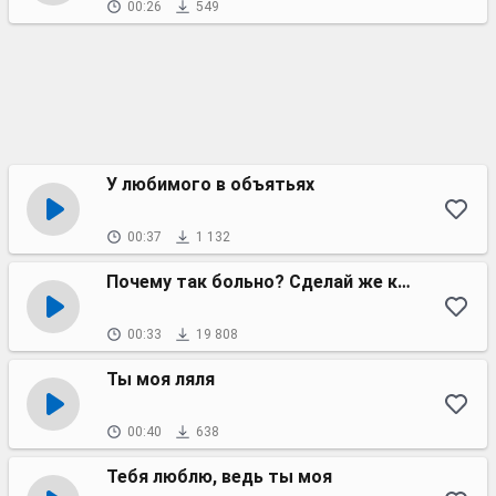
00:26
549
У любимого в объятьях
00:37
1 132
Почему так больно? Сделай же контрольный
00:33
19 808
Ты моя ляля
00:40
638
Тебя люблю, ведь ты моя