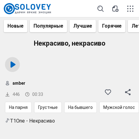
Новые
Популярные
Лучшие
Горячие
Ле
Некрасиво, некрасиво
amber
446
00:33
На парня
Грустные
На бывшего
Мужской голос
T1One - Некрасиво