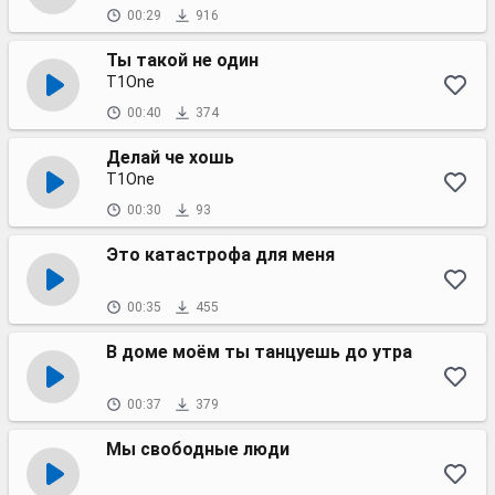
00:29
916
Ты такой не один
T1One
00:40
374
Делай че хошь
T1One
00:30
93
Это катастрофа для меня
00:35
455
В доме моём ты танцуешь до утра
00:37
379
Мы свободные люди