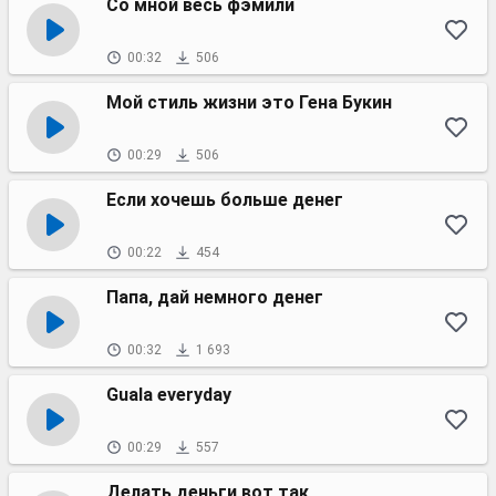
Со мной весь фэмили
00:32
506
Мой стиль жизни это Гена Букин
00:29
506
Если хочешь больше денег
00:22
454
Папа, дай немного денег
00:32
1 693
Guala everyday
00:29
557
Делать деньги вот так