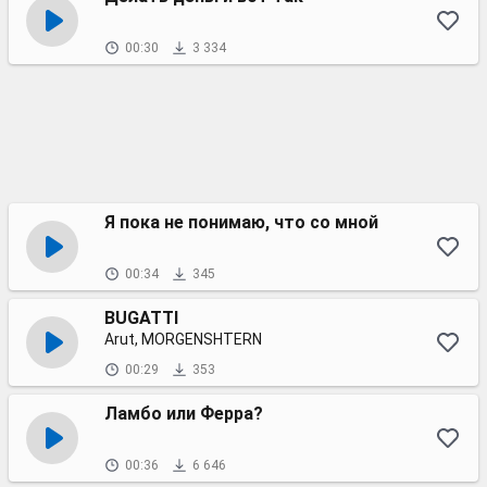
00:30
3 334
Я пока не понимаю, что со мной
00:34
345
BUGATTI
Arut, MORGENSHTERN
00:29
353
Ламбо или Ферра?
00:36
6 646