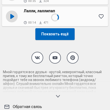
00:35
324
Лалли, лаллипап
00:14
471
Показать ещё
Мной гордятся все друзья - крутой, невероятный, классный
припев, к тому же бесплатный рингтон, который точно
подойдет тебе на звонок любимого телефона (андроид/
айфон). Слушай внимательно онлайн Мной гордятся все
друзья и скачивай быстрее эту красоту бесплатно, пока
нарезка любимой песни не играет шикарной мелодией у
каждого второго на звонке. Будь первым, кто скачает
бесплатно сей шедевр музыки и оценит по достоинству
гармоничное звучание припева Мной гордятся все друзья.
Обратная связь
Кроме того, ты можешь найти и скачать другую нарезку mp3