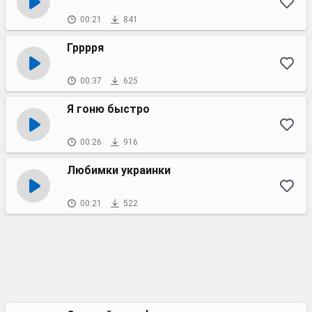
00:21
841
Грррря
00:37
625
Я гоню быстро
00:26
916
Любимки украинки
00:21
522