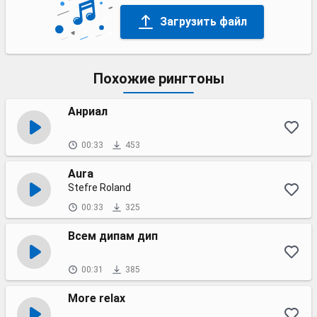
Загрузить файл
Похожие рингтоны
Анриал
00:33
453
Aura
Stefre Roland
00:33
325
Всем дипам дип
00:31
385
More relax