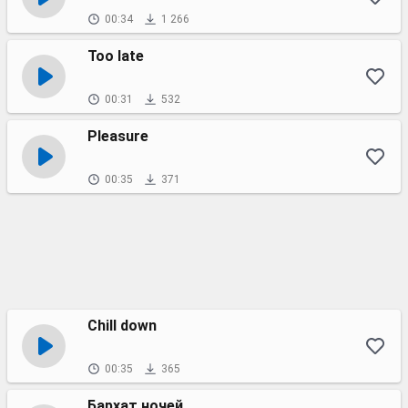
00:34
1 266
Too late
00:31
532
Pleasure
00:35
371
Chill down
00:35
365
Бархат ночей