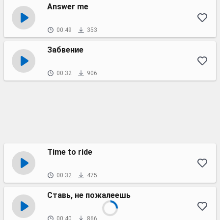
Answer me
00:49
353
Забвение
00:32
906
Time to ride
00:32
475
Ставь, не пожалеешь
00:40
866