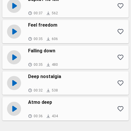
00:37
562
Feel freedom
00:35
606
Falling down
00:35
480
Deep nostalgia
00:32
538
Atmo deep
00:36
434