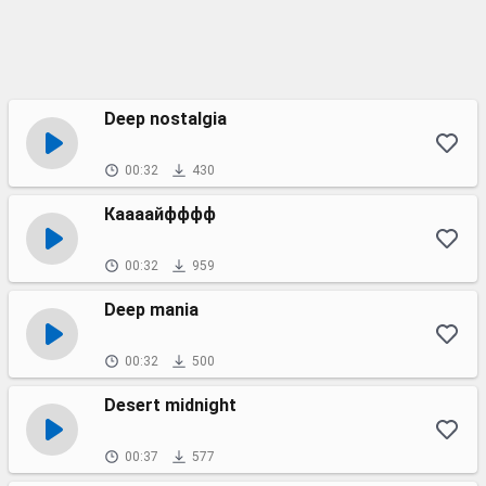
Deep nostalgia
00:32
430
Каааайфффф
00:32
959
Deep mania
00:32
500
Desert midnight
00:37
577