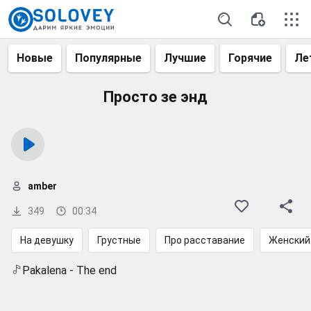
Новые
Популярные
Лучшие
Горячие
Ле
Просто зе энд
amber
349
00:34
На девушку
Грустные
Про расставание
Женский
Pakalena - The end