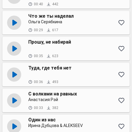
00:40
442
Что же ты наделал
Ольга Серябкина
00:29
617
Прошу, не набирай
00:35
623
Туда, где тебя нет
00:36
493
С волками на равных
Анастасия Рэй
00:33
382
Один из нас
Ирина Дубцова & ALEKSEEV