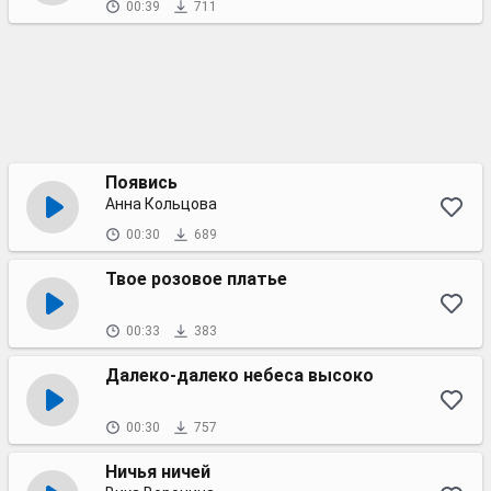
00:39
711
Появись
Анна Кольцова
00:30
689
Твое розовое платье
00:33
383
Далеко-далеко небеса высоко
00:30
757
Ничья ничей