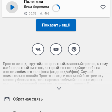
Полетели
Вика Воронина
00:33
463
Показать ещё
Просто зе энд - крутой, невероятный, классный припев, к тому
же бесплатный рингтон, который точно подойдет тебе на
звонок любимого телефона (андроид/айфон). Слушай
внимательно онлайн Просто зе энд и скачивай быстрее эту
красоту бесплатно, пока нарезка любимой песни не играет
шикарной мелодией у каждого второго на звонке. Будь
первым, кто скачает бесплатно сей шедевр музыки и оценит
по достоинству гармоничное звучание припева Просто зе энд.
Кроме того, ты можешь найти и скачать другую нарезку mp3
Обратная связь
песни на звонок телефона, ну, или m4r мелодию на айфон
(iPhone). Уверены, ты не ошибся с выбором рингтона Просто
зе энд, ведь с такой восхитительно качественной нарезкой
музыки сложно будет пропустить мелодию звонка. Соловей -