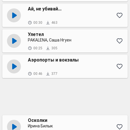
Ай, не убивай...
00:30
463
Улетел
PAKALENA, Саша Нгуен
00:25
305
Аэропорты и вокзалы
00:46
377
Осколки
Ирина Билык