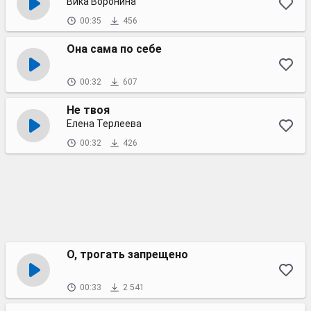
Вика Воронина
00:35
456
Она сама по себе
00:32
607
Не твоя
Елена Терлеева
00:32
426
О, трогать запрещено
00:33
2 541