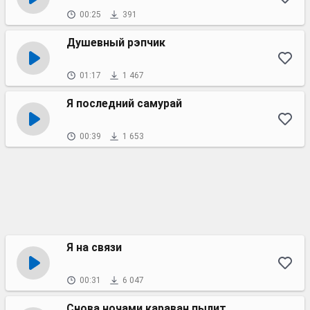
00:25
391
Душевный рэпчик
01:17
1 467
Я последний самурай
00:39
1 653
Я на связи
00:31
6 047
Снова ночами караван пылит