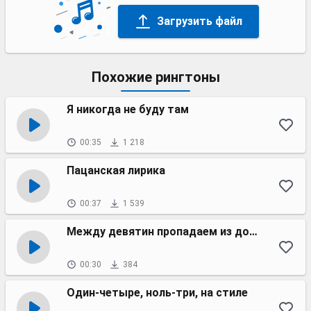
Загрузить файл
Похожие рингтоны
Я никогда не буду там
00:35
1 218
Пацанская лирика
00:37
1 539
Между девятин пропадаем из дома
00:30
384
Один-четыре, ноль-три, на стиле