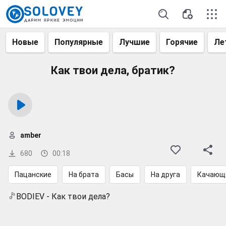
Новые
Популярные
Лучшие
Горячие
Ле
Как твои дела, братик?
amber
680
00:18
Пацанские
На брата
Басы
На друга
Качающ
BODIEV - Как твои дела?