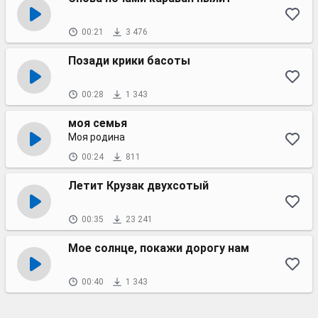
00:21
3 476
Позади крики басоты
00:28
1 343
моя семья
Моя родина
00:24
811
Летит Крузак двухсотый
00:35
23 241
Мое солнце, покажи дорогу нам
00:40
1 343