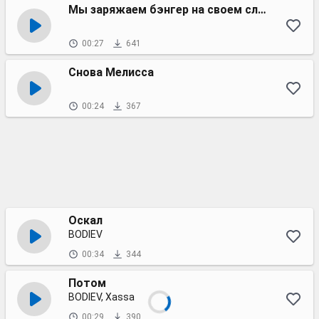
Мы заряжаем бэнгер на своем сленге
00:27
641
Снова Мелисса
00:24
367
Оскал
BODIEV
00:34
344
Потом
BODIEV, Xassa
00:29
390