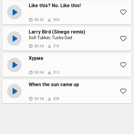
Like this? No. Like this!
00:32
364
Larry Bird (Sinego remix)
Sofi Tukker, Tucks Dad
00:34
310
Хурма
00:34
312
When the sun came up
00:34
328