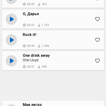
00:39
473
О, Дарья
00:37
1 157
Rock it!
00:39
1 506
One drink away
Cher Lloyd
00:27
596
Мне легко