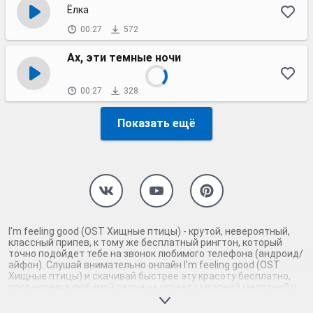
Ёлка
00:27
572
Ах, эти темные ночи
00:27
328
Показать ещё
I'm feeling good (OST Хищные птицы) - крутой, невероятный,
классный припев, к тому же бесплатный рингтон, который
точно подойдет тебе на звонок любимого телефона (андроид/
айфон). Слушай внимательно онлайн I'm feeling good (OST
Хищные птицы) и скачивай быстрее эту красоту бесплатно,
пока нарезка любимой песни не играет шикарной мелодией у
каждого второго на звонке. Будь первым, кто скачает
бесплатно сей шедевр музыки и оценит по достоинству