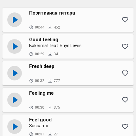
Позитивная гитара
00:44
452
Good feeling
Bakermat feat. Rhys Lewis
00:29
341
Fresh deep
00:32
777
Feeling me
00:30
375
Feel good
Sussanto
00:31
27