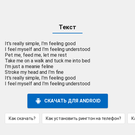
Текст
It's really simple‚ I'm feeling good
I feel myself and I'm feeling understood
Pet me‚ feed me, let me rest
Take me on a walk and tuck me into bed
I'm just a meanie feline
Stroke my head and I'm fine
It's really simple, I'm feeling good
I feel myself and I'm feeling understood
СКАЧАТЬ ДЛЯ ANDROID
Как скачать?
Как установить рингтон на телефон?
К