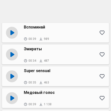
Вспоминай
00:39
989
Эмираты
00:34
487
Super sensual
00:35
463
Медовый голос
00:39
1 138