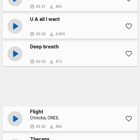
00:41
465
U A all I want
00:30
4 009
Deep breath
00:35
473
Flight
Otnicka, ONEIL
00:43
406
Therapy