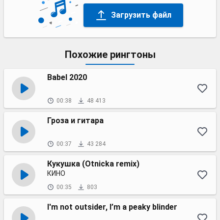
Загрузить файл
Похожие рингтоны
Babel 2020
00:38
48 413
Гроза и гитара
00:37
43 284
Кукушка (Otnicka remix)
КИНО
00:35
803
I'm not outsider, I’m a peaky blinder