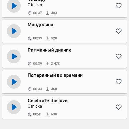
Otnicka
00:37
403
Мандолина
00:39
920
Ритмичный дипчик
00:39
2 478
Потерянный во времени
00:33
468
Celebrate the love
Otnicka
00:41
638