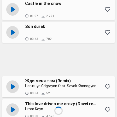
Castle in the snow
01:07
2 771
Son durak
00:43
702
Жди меня там (Remix)
Harutuyn Grigoryan feat. Sevak Khanagyan
00:34
52
This love drives me crazy (Davvi remix)
Umar Keyn
00:38
4 620