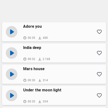
Adore you
00:35
438
India deep
00:32
2 168
Mars house
00:30
314
Under the moon light
00:35
334