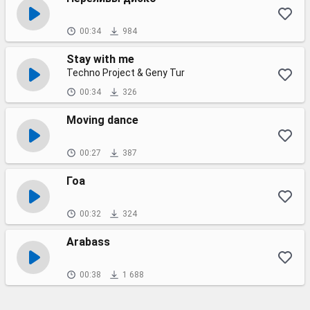
00:34
984
Stay with me
Techno Project & Geny Tur
00:34
326
Moving dance
00:27
387
Гоа
00:32
324
Arabass
00:38
1 688