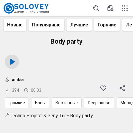
Новые
Популярные
Лучшие
Горячие
Ле
Body party
amber
394
00:33
Громкие
Басы
Восточные
Deep house
Мело
Techno Project & Geny Tur - Body party