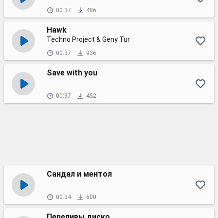
00:37
486
Hawk
Techno Project & Geny Tur
00:37
936
Save with you
00:37
452
Сандал и ментол
00:34
600
Переливы диско