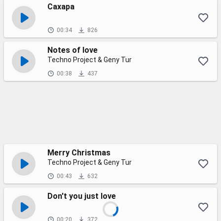
Сахара
00:34
826
Notes of love
Techno Project & Geny Tur
00:38
437
Merry Christmas
Techno Project & Geny Tur
00:43
632
Don't you just love
00:20
372