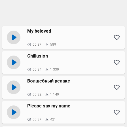
My beloved
00:37
589
Chillusion
00:34
1 339
Волшебный релакс
00:32
1 149
Please say my name
00:37
421