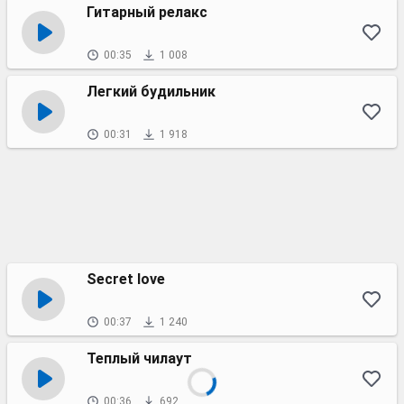
Гитарный релакс
00:35
1 008
Легкий будильник
00:31
1 918
Secret love
00:37
1 240
Теплый чилаут
00:36
692