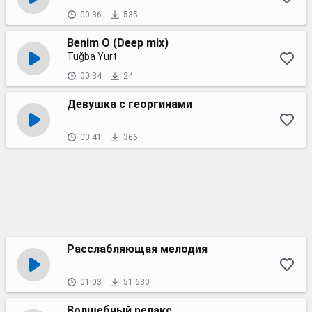
00:36
535
Benim O (Deep mix)
Tuğba Yurt
00:34
24
Девушка с георгинами
00:41
366
Расслабляющая мелодия
01:03
51 630
Волшебный релакс