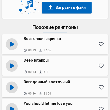
Загрузить файл
Похожие рингтоны
Восточная скрипка
00:33
1 666
Deep Istanbul
00:34
611
Загадочный восточный
00:36
2 656
You should let me love you