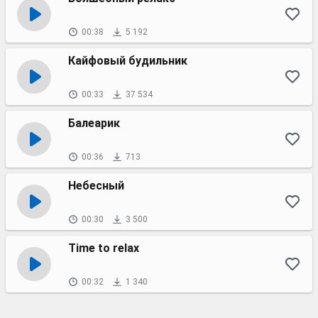
00:38
5 192
Кайфовый будильник
00:33
37 534
Балеарик
00:36
713
Небесный
00:30
3 500
Time to relax
00:32
1 340