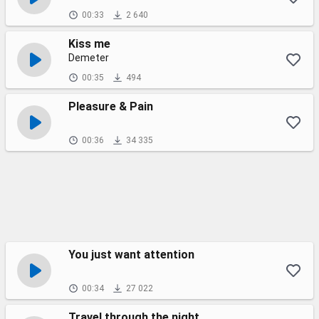
00:33
2 640
Kiss me
Demeter
00:35
494
Pleasure & Pain
00:36
34 335
You just want attention
00:34
27 022
Travel through the night