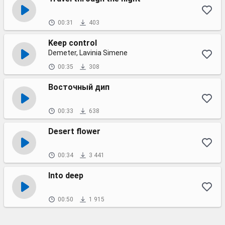
00:31
403
Keep control
Demeter, Lavinia Simene
00:35
308
Восточный дип
00:33
638
Desert flower
00:34
3 441
Into deep
00:50
1 915