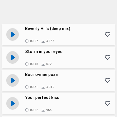
Beverly Hills (deep mix)
00:27
4 155
Storm in your eyes
00:46
572
Восточная роза
00:51
4 319
Your perfect kiss
00:32
955