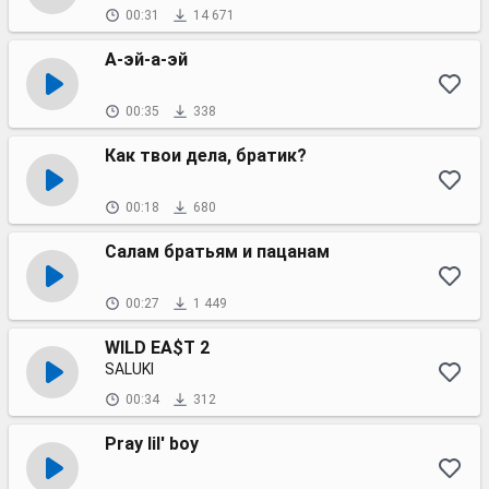
00:31
14 671
А-эй-а-эй
00:35
338
Как твои дела, братик?
00:18
680
Салам братьям и пацанам
00:27
1 449
WILD EA$T 2
SALUKI
00:34
312
Pray lil' boy