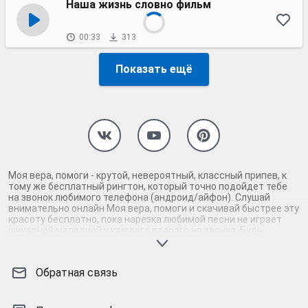
Наша жизнь словно фильм
00:33
313
Показать ещё
Моя вера, помоги - крутой, невероятный, классный припев, к
тому же бесплатный рингтон, который точно подойдет тебе
на звонок любимого телефона (андроид/айфон). Слушай
внимательно онлайн Моя вера, помоги и скачивай быстрее эту
красоту бесплатно, пока нарезка любимой песни не играет
шикарной мелодией у каждого второго на звонке. Будь
первым, кто скачает бесплатно сей шедевр музыки и оценит
по достоинству гармоничное звучание припева Моя вера,
помоги. Кроме того, ты можешь найти и скачать другую
Обратная связь
нарезку mp3 песни на звонок телефона, ну, или m4r мелодию
на айфон (iPhone). Уверены, ты не ошибся с выбором рингтона
Моя вера, помоги, ведь с такой восхитительно качественной
нарезкой музыки сложно будет пропустить мелодию звонка.