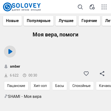
Новые
Популярные
Лучшие
Горячие
Ле
Моя вера, помоги
amber
6 622
00:30
Пацанские
Хип-хоп
Басы
Спокойные
Качаю
SHAMI - Моя вера