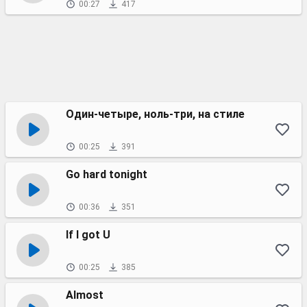
00:27
417
Один-четыре, ноль-три, на стиле
00:25
391
Go hard tonight
00:36
351
If I got U
00:25
385
Almost