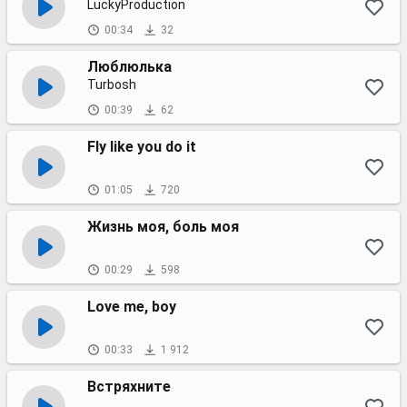
LuckyProduction
00:34
32
Люблюлька
Turbosh
00:39
62
Fly like you do it
01:05
720
Жизнь моя, боль моя
00:29
598
Love me, boy
00:33
1 912
Встряхните