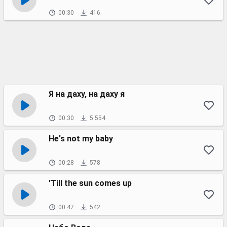
00:30
416
Я на даху, на даху я
00:30
5 554
He's not my baby
00:28
578
'Till the sun comes up
00:47
542