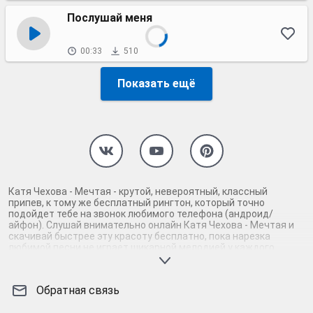
Послушай меня
00:33
510
Показать ещё
Катя Чехова - Мечтая - крутой, невероятный, классный
припев, к тому же бесплатный рингтон, который точно
подойдет тебе на звонок любимого телефона (андроид/
айфон). Слушай внимательно онлайн Катя Чехова - Мечтая и
скачивай быстрее эту красоту бесплатно, пока нарезка
любимой песни не играет шикарной мелодией у каждого
второго на звонке. Будь первым, кто скачает бесплатно сей
шедевр музыки и оценит по достоинству гармоничное
звучание припева Катя Чехова - Мечтая. Кроме того, ты
Обратная связь
можешь найти и скачать другую нарезку mp3 песни на звонок
телефона, ну, или m4r мелодию на айфон (iPhone). Уверены, ты