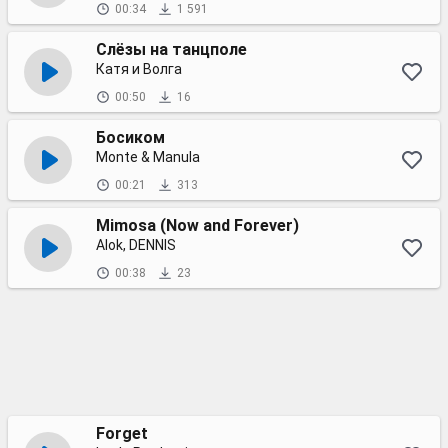
00:34
1 591
Слёзы на танцполе
Катя и Волга
00:50
16
Босиком
Monte & Manula
00:21
313
Mimosa (Now and Forever)
Alok, DENNIS
00:38
23
Forget