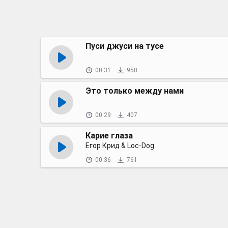
Пуси джуси на тусе
00:31
958
Это только между нами
00:29
407
Карие глаза
Егор Крид & Loc-Dog
00:36
761