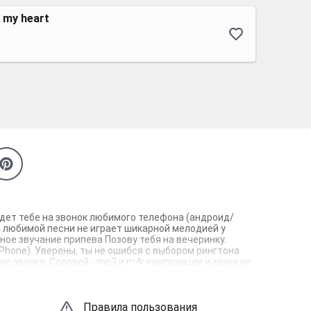
k my heart
йдет тебе на звонок любимого телефона (андроид/
а любимой песни не играет шикарной мелодией у
ное звучание припева Позову тебя на вечеринку.
iPhone). Уверены, ты не ошибся с выбором рингтона
ю звонка. Соловей - mp3 и m4r композиции и звуки на
Правила пользования