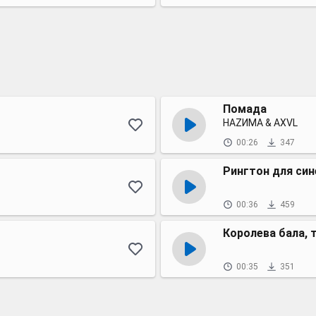
Помада
НАZИМА & AXVL
00:26
347
Рингтон для син
00:36
459
Королева бала, 
00:35
351