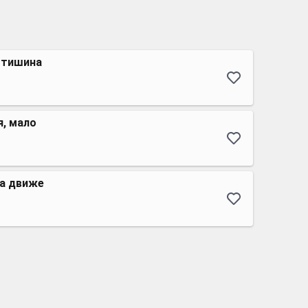
 тишина
я, мало
на движе