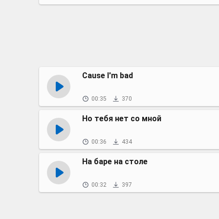
Cause I'm bad
00:35
370
Но тебя нет со мной
00:36
434
На баре на столе
00:32
397