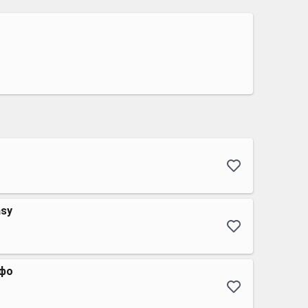
asy
ьфо