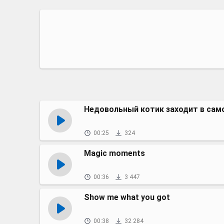
Недовольный котик заходит в сам
00:25
324
Magic moments
00:36
3 447
Show me what you got
00:38
32 284