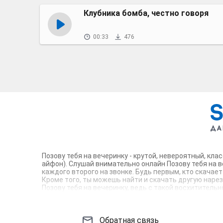
Клубника бомба, честно говоря
00:33
476
Позову тебя на вечеринку - крутой, невероятный, кл
айфон). Слушай внимательно онлайн Позову тебя на в
каждого второго на звонке. Будь первым, кто скачае
Кроме того, ты можешь найти и скачать другую нарез
Позову тебя на вечеринку, ведь с такой восхититель
звонок, которые зацепят тебя и всех вокруг. Твой те
Обратная связь