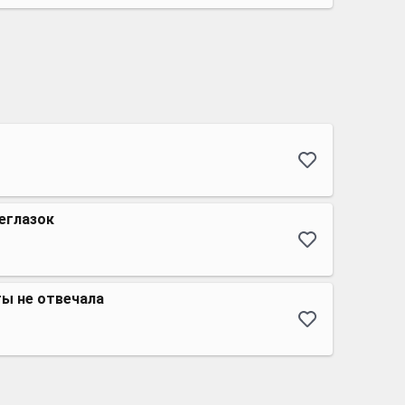
еглазок
ты не отвечала