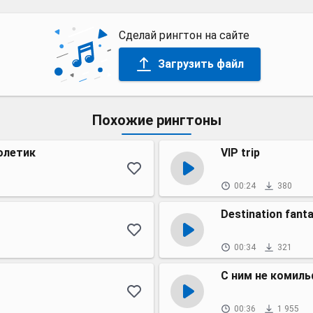
Сделай рингтон на сайте
Загрузить файл
Похожие рингтоны
олетик
VIP trip
00:24
380
Destination fant
00:34
321
С ним не комил
00:36
1 955