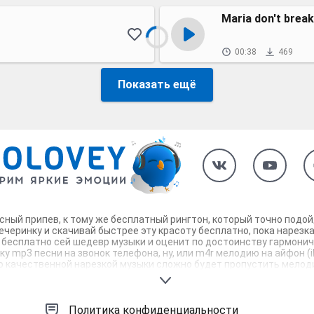
Maria don't brea
00:38
469
Показать ещё
ассный припев, к тому же бесплатный рингтон, который точно подо
ечеринку и скачивай быстрее эту красоту бесплатно, пока нарезк
т бесплатно сей шедевр музыки и оценит по достоинству гармонич
ку mp3 песни на звонок телефона, ну, или m4r мелодию на айфон (
но качественной нарезкой музыки сложно будет пропустить мелоди
лефон достоин!
Политика конфиденциальности