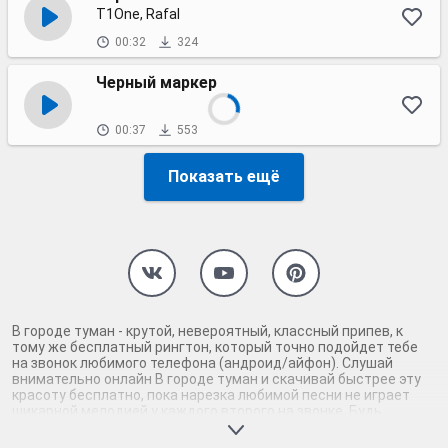
T1One, Rafal
00:32
324
Черный маркер
00:37
553
Показать ещё
В городе туман - крутой, невероятный, классный припев, к
тому же бесплатный рингтон, который точно подойдет тебе
на звонок любимого телефона (андроид/айфон). Слушай
внимательно онлайн В городе туман и скачивай быстрее эту
красоту бесплатно, пока нарезка любимой песни не играет
шикарной мелодией у каждого второго на звонке. Будь
первым, кто скачает бесплатно сей шедевр музыки и оценит
по достоинству гармоничное звучание припева В городе