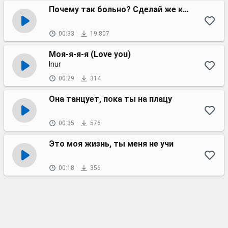
Почему так больно? Сделай же контрольный
00:33
19 807
Моя-я-я-я (Love you)
Inur
00:29
314
Она танцует, пока ты на плацу
00:35
576
Это моя жизнь, ты меня не учи
00:18
356