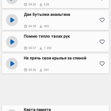
00:26
628
Две бутылки анальгина
00:35
492
Помню тепло твоих рук
00:37
1 250
Не прячь свои крылья за спиной
00:36
501
Карта памяти