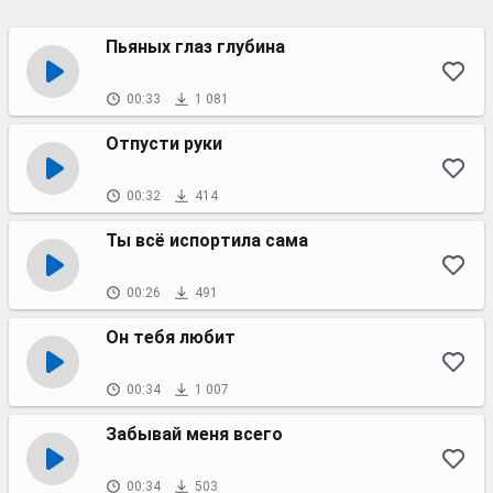
Пьяных глаз глубина
00:33
1 081
Отпусти руки
00:32
414
Ты всё испортила сама
00:26
491
Он тебя любит
00:34
1 007
Забывай меня всего
00:34
503