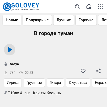
Новые
Популярные
Лучшие
Горячие
Ле
В городе туман
tooya
734
00:28
Лирика
Грустные
Гитара
О чувствах
Неразд
T1One & Inur - Как ты бесишь