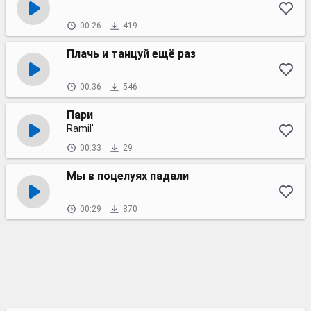
00:26
419
Плачь и танцуй ещё раз
00:36
546
Пари
Ramil'
00:33
29
Мы в поцелуях падали
00:29
870