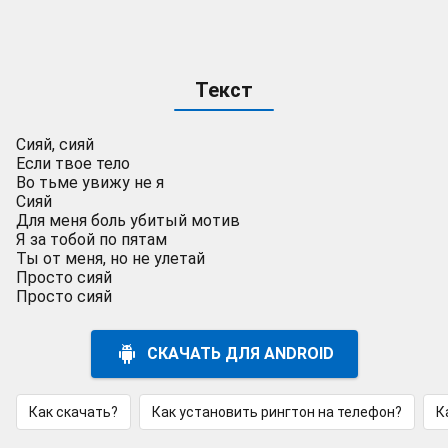
Текст
Сияй, сияй
Если твое тело
Во тьме увижу не я
Сияй
Для меня боль убитый мотив
Я за тобой по пятам
Ты от меня, но не улетай
Просто сияй
Просто сияй
СКАЧАТЬ ДЛЯ ANDROID
Как скачать?
Как установить рингтон на телефон?
К