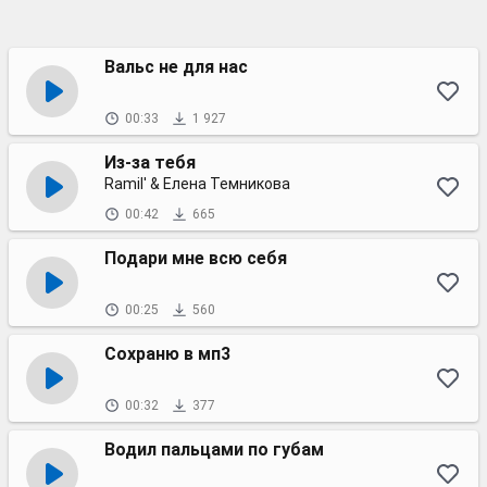
Вальс не для нас
00:33
1 927
Из-за тебя
Ramil' & Елена Темникова
00:42
665
Подари мне всю себя
00:25
560
Сохраню в мп3
00:32
377
Водил пальцами по губам