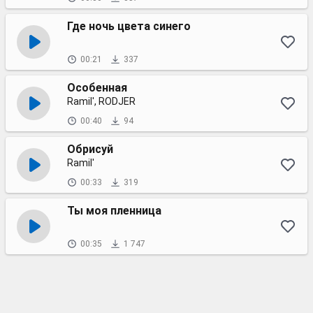
Где ночь цвета синего
00:21
337
Особенная
Ramil', RODJER
00:40
94
Обрисуй
Ramil'
00:33
319
Ты моя пленница
00:35
1 747