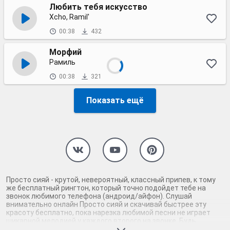
Любить тебя искусство
Xcho, Ramil'
00:38
432
Морфий
Рамиль
00:38
321
Показать ещё
Просто сияй - крутой, невероятный, классный припев, к тому
же бесплатный рингтон, который точно подойдет тебе на
звонок любимого телефона (андроид/айфон). Слушай
внимательно онлайн Просто сияй и скачивай быстрее эту
красоту бесплатно, пока нарезка любимой песни не играет
шикарной мелодией у каждого второго на звонке. Будь
первым, кто скачает бесплатно сей шедевр музыки и оценит