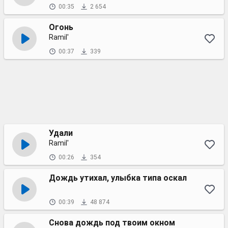
00:35
2 654
Огонь
Ramil'
00:37
339
Удали
Ramil'
00:26
354
Дождь утихал, улыбка типа оскал
00:39
48 874
Снова дождь под твоим окном