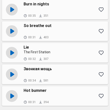
Burn in nights
00:35
351
So breathe out
00:31
403
Lie
The First Station
00:32
307
Звонкая мощь
00:34
581
Hot bummer
00:31
394