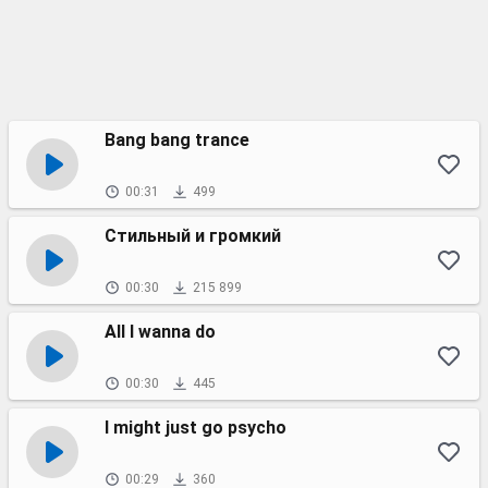
Bang bang trance
00:31
499
Стильный и громкий
00:30
215 899
All I wanna do
00:30
445
I might just go psycho
00:29
360