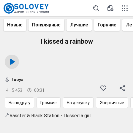
Новые
Популярные
Лучшие
Горячие
Ле
I kissed a rainbow
tooya
5 453
00:31
На подругу
Громкие
На девушку
Энергичные
Rasster & Black Station - I kissed a girl