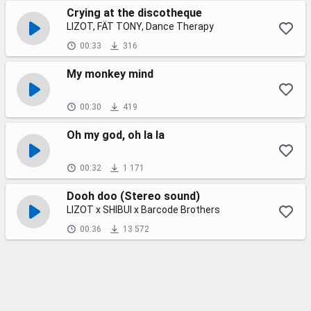
Crying at the discotheque
LIZOT, FÄT TONY, Dance Therapy
00:33
316
My monkey mind
00:30
419
Oh my god, oh la la
00:32
1 171
Dooh doo (Stereo sound)
LIZOT x SHIBUI x Barcode Brothers
00:36
13 572