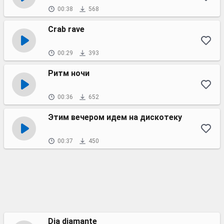
00:38
568
Crab rave
00:29
393
Ритм ночи
00:36
652
Этим вечером идем на дискотеку
00:37
450
Dia diamante