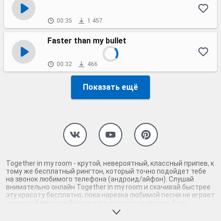
00:35
1 457
Faster than my bullet
00:32
466
Показать ещё
Together in my room - крутой, невероятный, классный припев, к
тому же бесплатный рингтон, который точно подойдет тебе
на звонок любимого телефона (андроид/айфон). Слушай
внимательно онлайн Together in my room и скачивай быстрее
эту красоту бесплатно, пока нарезка любимой песни не играет
шикарной мелодией у каждого второго на звонке. Будь
первым, кто скачает бесплатно сей шедевр музыки и оценит
по достоинству гармоничное звучание припева Together in my