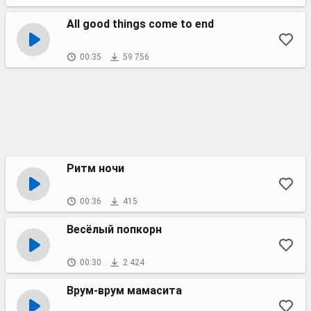
All good things come to end
00:35
59 756
Ритм ночи
00:36
415
Весёлый попкорн
00:30
2 424
Врум-врум мамасита