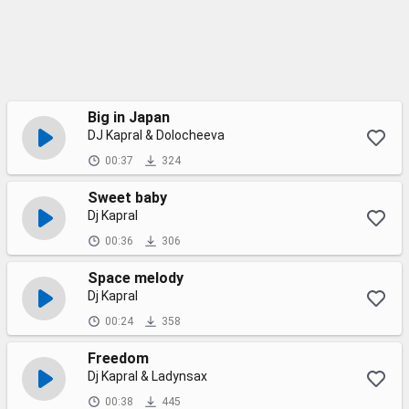
Big in Japan
DJ Kapral & Dolocheeva
00:37
324
Sweet baby
Dj Kapral
00:36
306
Space melody
Dj Kapral
00:24
358
Freedom
Dj Kapral & Ladynsax
00:38
445