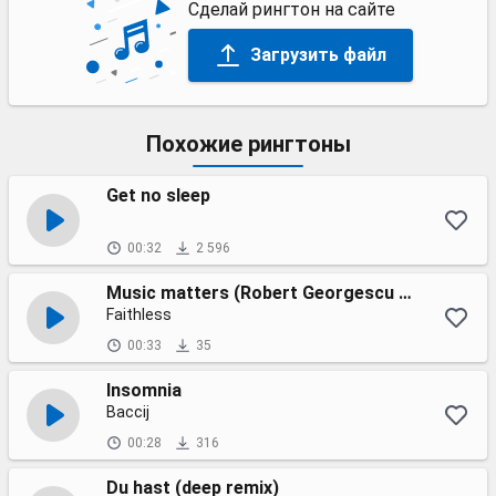
Сделай рингтон на сайте
Загрузить файл
Похожие рингтоны
Get no sleep
00:32
2 596
Music matters (Robert Georgescu and White remix extended)
Faithless
00:33
35
Insomnia
Baccij
00:28
316
Du hast (deep remix)