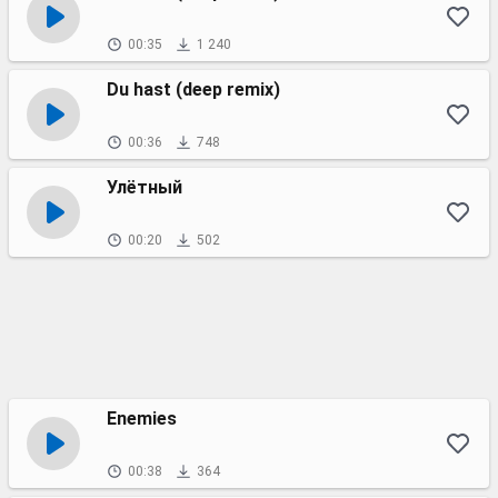
00:35
1 240
Du hast (deep remix)
00:36
748
Улётный
00:20
502
Enemies
00:38
364