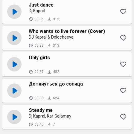
Just dance
Dj Kapral
00:35
312
Who wants to live forever (Cover)
DJ Kapral & Dolocheeva
00:33
313
Only girls
00:37
482
Дотянуться до солнца
00:38
624
Steady me
Dj Kapral, Kat Galamay
00:40
7