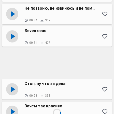
Не позвоню, не извинюсь и не помилую
00:34
337
Seven seas
00:31
407
Стоп, ну что за дела
00:28
338
Зачем так красиво