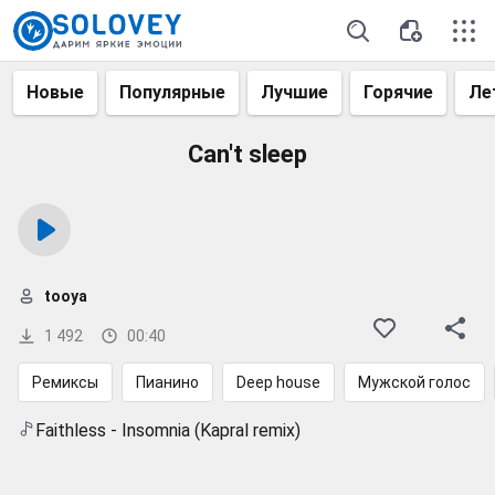
Новые
Популярные
Лучшие
Горячие
Ле
Can't sleep
tooya
1 492
00:40
Ремиксы
Пианино
Deep house
Мужской голос
Faithless - Insomnia (Kapral remix)