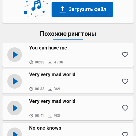
Загрузить файл
Похожие рингтоны
You can have me
00:33
4 738
Very very mad world
00:33
369
Very very mad world
00:41
988
No one knows