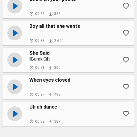
00:33
538
Boy all that she wants
00:33
2 640
She Said
!!Burak Cilt
00:31
306
When eyes closed
00:37
493
Uh uh dance
00:32
387