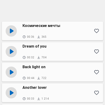
Космические мечты
00:36
365
Dream of you
00:32
704
Back light on
00:44
722
Another lover
00:33
1 214