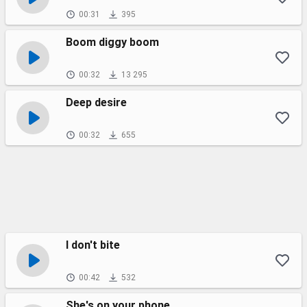
00:31
395
Boom diggy boom
00:32
13 295
Deep desire
00:32
655
I don't bite
00:42
532
She's on your phone