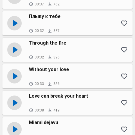
00:37
752
Плыву к тебе
00:32
387
Through the fire
00:32
396
Without your love
00:33
356
Love can break your heart
00:38
419
Miami dejavu