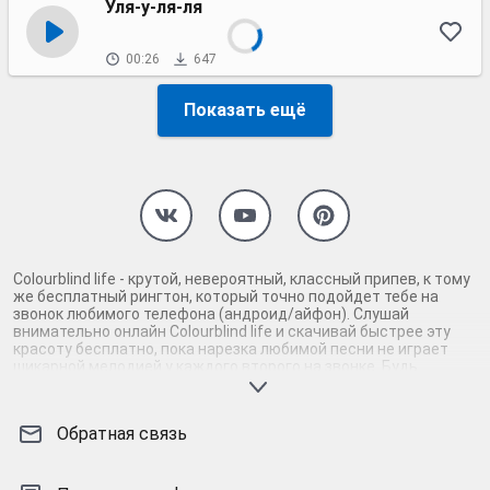
Уля-у-ля-ля
00:26
647
Показать ещё
Colourblind life - крутой, невероятный, классный припев, к тому
же бесплатный рингтон, который точно подойдет тебе на
звонок любимого телефона (андроид/айфон). Слушай
внимательно онлайн Colourblind life и скачивай быстрее эту
красоту бесплатно, пока нарезка любимой песни не играет
шикарной мелодией у каждого второго на звонке. Будь
первым, кто скачает бесплатно сей шедевр музыки и оценит
по достоинству гармоничное звучание припева Colourblind life.
Кроме того, ты можешь найти и скачать другую нарезку mp3
Обратная связь
песни на звонок телефона, ну, или m4r мелодию на айфон
(iPhone). Уверены, ты не ошибся с выбором рингтона
Colourblind life, ведь с такой восхитительно качественной
нарезкой музыки сложно будет пропустить мелодию звонка.