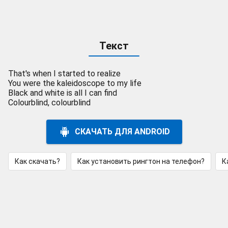
Текст
That's when I started to realize
You were the kaleidoscope to my life
Black and white is all I can find
Colourblind, colourblind
СКАЧАТЬ ДЛЯ ANDROID
Как скачать?
Как установить рингтон на телефон?
К