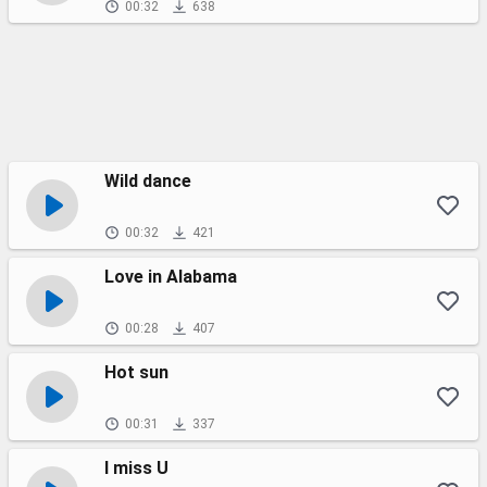
00:32
638
Wild dance
00:32
421
Love in Alabama
00:28
407
Hot sun
00:31
337
I miss U