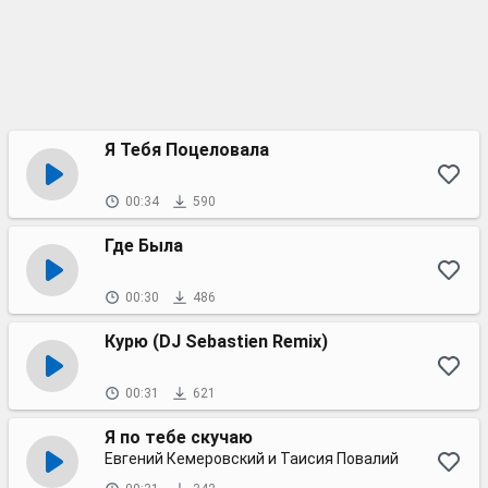
Я Тебя Поцеловала
00:34
590
Где Была
00:30
486
Курю (DJ Sebastien Remix)
00:31
621
Я по тебе скучаю
Евгений Кемеровский и Таисия Повалий