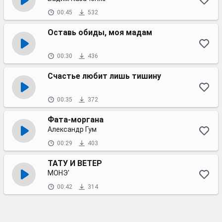
00:45
532
Оставь обиды, моя мадам
00:30
436
Счастье любит лишь тишину
00:35
372
Фата-моргана
Александр Гум
00:29
403
ТАТУ И ВЕТЕР
МОНЭ'
00:42
314