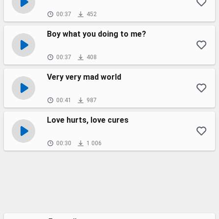
00:37
452
Boy what you doing to me?
00:37
408
Very very mad world
00:41
987
Love hurts, love cures
00:30
1 006