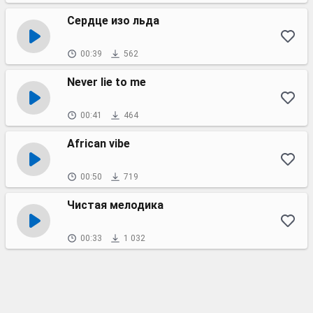
Сердце изо льда
00:39
562
Never lie to me
00:41
464
African vibe
00:50
719
Чистая мелодика
00:33
1 032