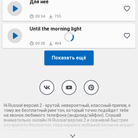
Для неё
00:34
755
Until the morning light
00:28
494
Показать ещё
Hi Russia! версия 2 - крутой, невероятный, классный припев, к
тому же бесплатный рингтон, который точно подойдет тебе
на звонок любимого телефона (андроид/айфон). Слушай
внимательно онлайн Hi Russia! версия 2 и скачивай быстрее
эту красоту бесплатно, пока нарезка любимой песни не играет
шикарной мелодией у каждого второго на звонке. Будь
первым, кто скачает бесплатно сей шедевр музыки и оценит