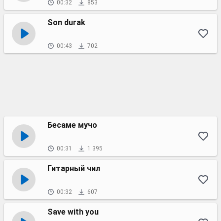
00:32
853
Son durak
00:43
702
Бесаме мучо
00:31
1 395
Гитарный чил
00:32
607
Save with you