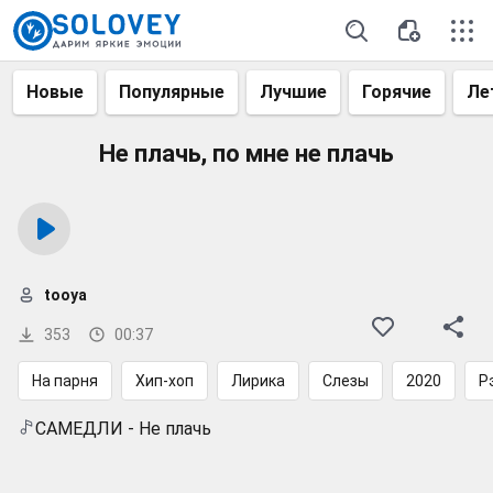
Новые
Популярные
Лучшие
Горячие
Ле
Не плачь, по мне не плачь
tooya
353
00:37
На парня
Хип-хоп
Лирика
Слезы
2020
Р
САМЕДЛИ - Не плачь