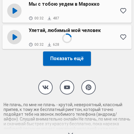
Мы с тобою уедем в Марокко
00:32
487
Улетай, любимый мой человек
00:32
628
Показать ещё
Не плачь, по мне не плачь - крутой, невероятный, классный
припев, к тому же бесплатный рингтон, который точно
подойдет тебе на звонок любимого телефона (андроид/
айфон). Слушай внимательно онлайн Не плачь, по мне не плачь
и скачивай быстрее эту красоту бесплатно, пока нарезка
любимой песни не играет шикарной мелодией у каждого
второго на звонке. Будь первым, кто скачает бесплатно сей