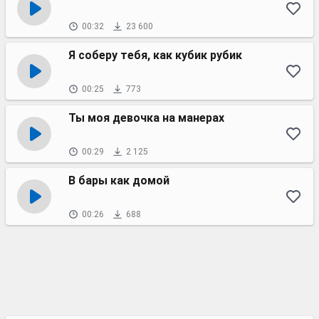
00:32
23 600
Я соберу тебя, как кубик рубик
00:25
773
Ты моя девочка на манерах
00:29
2 125
В бары как домой
00:26
688