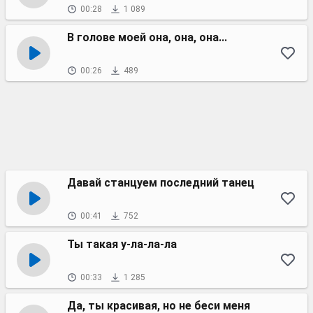
00:28
1 089
В голове моей она, она, она...
00:26
489
Давай станцуем последний танец
00:41
752
Ты такая у-ла-ла-ла
00:33
1 285
Да, ты красивая, но не беси меня