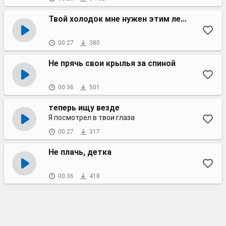
Твой холодок мне нужен этим летом
00:27
380
Не прячь свои крылья за спиной
00:36
501
теперь ищу везде
Я посмотрел в твои глаза
00:27
317
Не плачь, детка
00:36
418