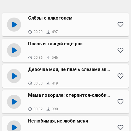
Слёзы с алкоголем
00:29
497
Плачь и танцуй ещё раз
00:36
546
Девочка моя, не плачь слезами звонкими
00:30
419
Мама говорила: стерпится-слюбится
00:32
990
Нелюбимая, не люби меня