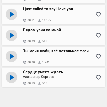
I just called to say I love you
00:31
12 177
Рядом усни со мной
00:43
583
Ты меня люби, всё остальное тлен
00:40
1 241
Сердце умеет ждать
Александр Сергеев
00:39
530