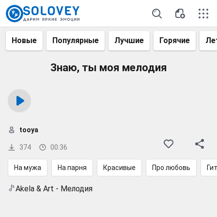
Новые
Популярные
Лучшие
Горячие
Ле
Знаю, ты моя мелодия
tooya
374
00:36
На мужа
На парня
Красивые
Про любовь
Ги
Akela & Art - Мелодия