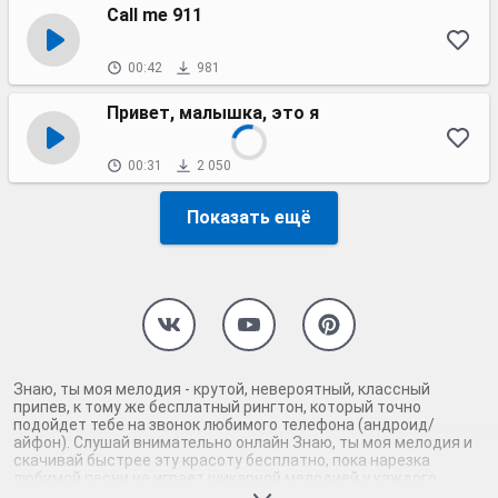
Call me 911
00:42
981
Привет, малышка, это я
00:31
2 050
Показать ещё
Знаю, ты моя мелодия - крутой, невероятный, классный
припев, к тому же бесплатный рингтон, который точно
подойдет тебе на звонок любимого телефона (андроид/
айфон). Слушай внимательно онлайн Знаю, ты моя мелодия и
скачивай быстрее эту красоту бесплатно, пока нарезка
любимой песни не играет шикарной мелодией у каждого
второго на звонке. Будь первым, кто скачает бесплатно сей