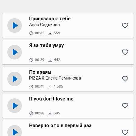
Привязана к тебе
Анна Седокова
00:32
559
Я за тебя умру
00:29
442
По краям
PIZZA & Елена Темникова
00:41
1 585
If you don't love me
00:38
685
Наверно это в первый раз