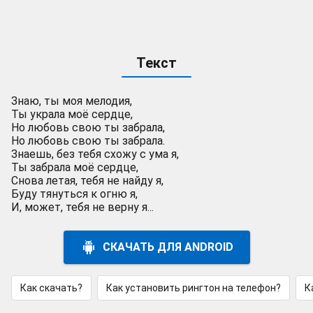
Текст
Знаю, ты моя мелодия,
Ты украла моё сердце,
Но любовь свою ты забрала,
Но любовь свою ты забрала.
Знаешь, без тебя схожу с ума я,
Ты забрала моё сердце,
Снова летая, тебя не найду я,
Буду тянуться к огню я,
И, может, тебя не верну я...
СКАЧАТЬ ДЛЯ ANDROID
Как скачать?
Как установить рингтон на телефон?
К