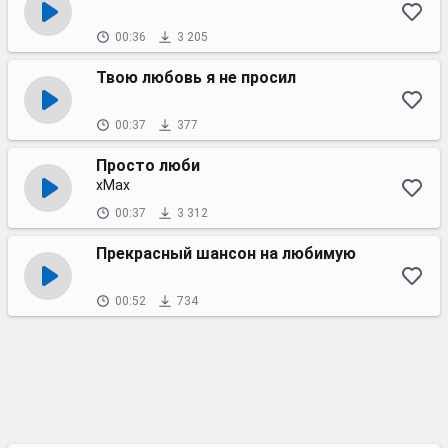
00:36
3 205
Твою любовь я не просил
00:37
377
Просто люби
xMax
00:37
3 312
Прекрасный шансон на любимую
00:52
734