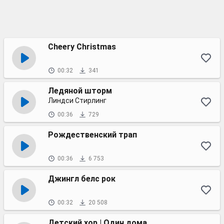
Cheery Christmas
00:32
341
Ледяной шторм
Линдси Стирлинг
00:36
729
Рождественский трап
00:36
6 753
Джингл белс рок
00:32
20 508
Детский хор | Один дома