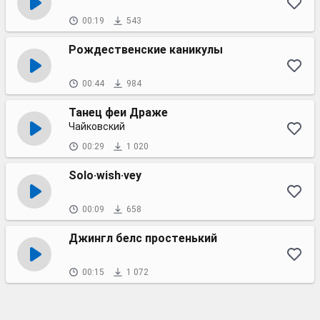
00:19
543
Рождественские каникулы
00:44
984
Танец феи Драже
Чайковский
00:29
1 020
Solo·wish·vey
00:09
658
Джингл белс простенький
00:15
1 072