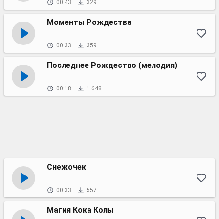
00:43
329
Моменты Рождества
00:33
359
Последнее Рождество (мелодия)
00:18
1 648
Снежочек
00:33
557
Магия Кока Колы