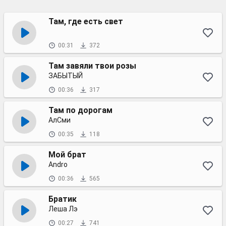
Там, где есть свет
00:31
372
Там завяли твои розы
ЗАБЫТЫЙ
00:36
317
Там по дорогам
АлСми
00:35
118
Мой брат
Andro
00:36
565
Братик
Леша Лэ
00:27
741