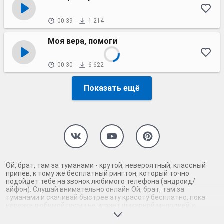
00:39
1 214
Моя вера, помоги
00:30
6 622
Показать ещё
Ой, брат, там за туманами - крутой, невероятный, классный
припев, к тому же бесплатный рингтон, который точно
подойдет тебе на звонок любимого телефона (андроид/
айфон). Слушай внимательно онлайн Ой, брат, там за
туманами и скачивай быстрее эту красоту бесплатно, пока
нарезка любимой песни не играет шикарной мелодией у
каждого второго на звонке. Будь первым, кто скачает
бесплатно сей шедевр музыки и оценит по достоинству