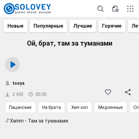
Новые
Популярные
Лучшие
Горячие
Ле
Ой, брат, там за туманами
tooya
2 430
00:30
Пацанские
На брата
Хип-хоп
Медленные
Сп
Xamm - Там за туманами