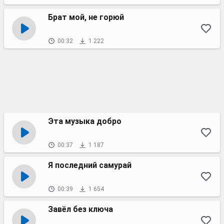
Брат мой, не горюй
00:32
1 222
Эта музыка добро
00:37
1 187
Я последний самурай
00:39
1 654
Завёл без ключа