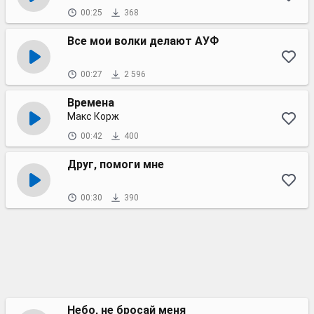
00:25
368
Все мои волки делают АУФ
00:27
2 596
Времена
Макс Корж
00:42
400
Друг, помоги мне
00:30
390
Небо, не бросай меня