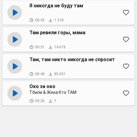
Я никогда не буду там
00:35
1 218
Там ревели горы, мама
00:31
14 676
Там, там никто никогда не спросит
00:49
85 651
Око за око
Тбили & Жека Кто ТАМ
00:26
7