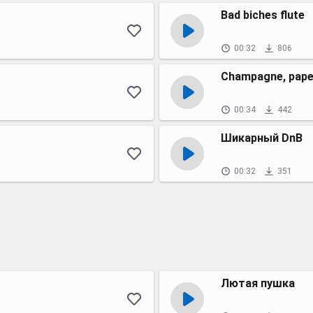
Bad biches flute
00:32
806
Champagne, pape
00:34
442
Шикарный DnB
00:32
351
Лютая пушка