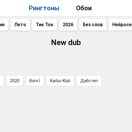
Рингтоны
Обои
ие
Лето
Тик Ток
2026
Без слов
Нейросе
New dub
2020
Born I
Karluv Klub
Дабстеп