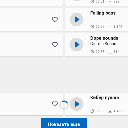
00:31
399
Falling bass
00:27
3 249
Dope sounds
Croatia Squad
00:38
814
Кибер пушка
00:39
1 431
Показать ещё