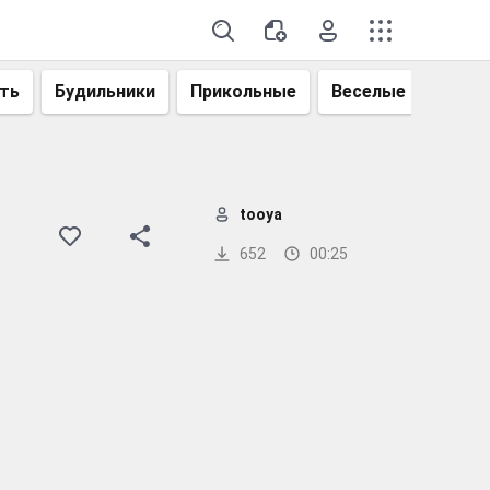
ть
Будильники
Прикольные
Веселые
Смеш
tooya
652
00:25