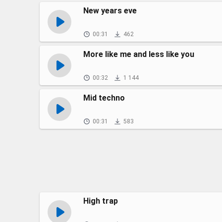
New years eve
00:31
462
More like me and less like you
00:32
1 144
Mid techno
00:31
583
High trap