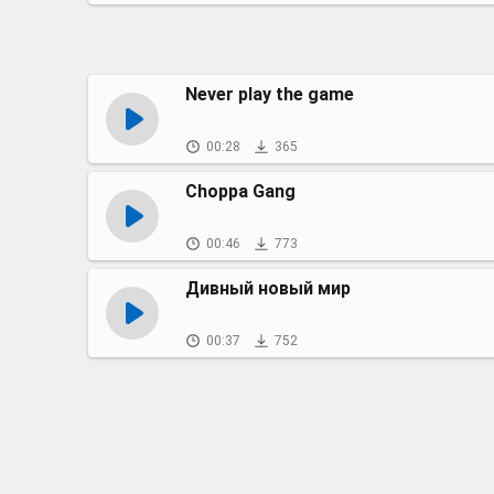
Never play the game
00:28
365
Choppa Gang
00:46
773
Дивный новый мир
00:37
752