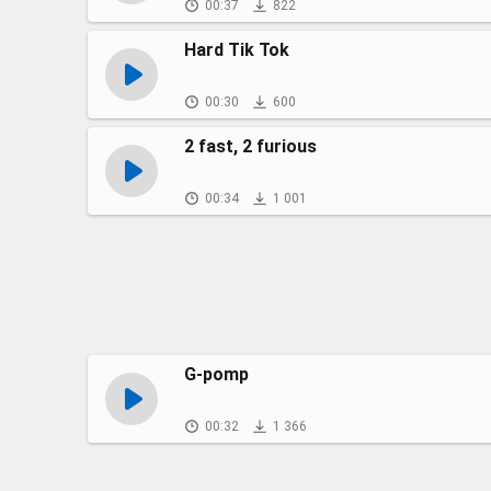
00:37
822
Hard Tik Tok
00:30
600
2 fast, 2 furious
00:34
1 001
G-pomp
00:32
1 366