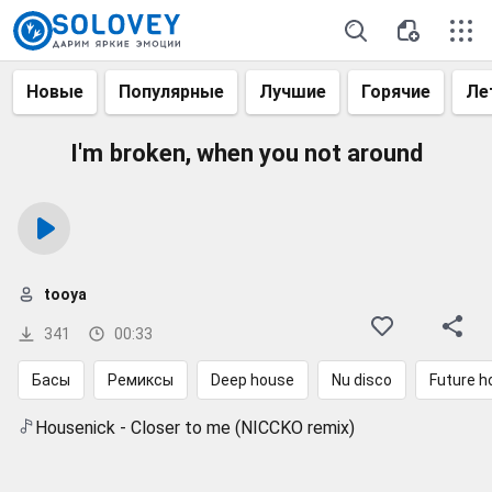
Новые
Популярные
Лучшие
Горячие
Ле
I'm broken, when you not around
tooya
341
00:33
Басы
Ремиксы
Deep house
Nu disco
Future h
Housenick - Closer to me (NICCKO remix)