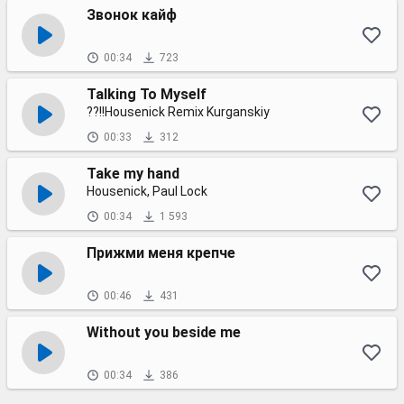
Звонок кайф
00:34
723
Talking To Myself
??!!Housenick Remix Kurganskiy
00:33
312
Take my hand
Housenick, Paul Lock
00:34
1 593
Прижми меня крепче
00:46
431
Without you beside me
00:34
386