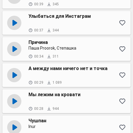
00:39
345
Улыбаться для Инстаграм
00:37
344
Причина
Паша Proorok, Степашка
00:34
311
А между нами ничего нет и точка
00:29
1 089
Мы лежим на кровати
00:28
944
Чушпан
Inur