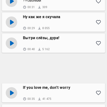
??!!Звонкий
00:31
309
Ну как же я скучала
00:29
8 055
Вытри слёзы, дура!
00:40
5 162
If you love me, don't worry
00:35
41 475