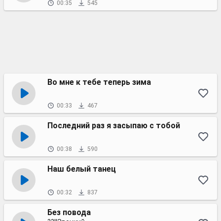
00:35
545
Во мне к тебе теперь зима
00:33
467
Последний раз я засыпаю с тобой
00:38
590
Наш белый танец
00:32
837
Без повода