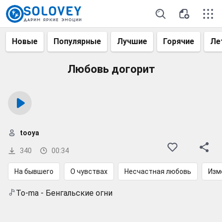
Новые
Популярные
Лучшие
Горячие
Ле
Любовь догорит
tooya
340
00:34
На бывшего
О чувствах
Несчастная любовь
Изм
To-ma - Бенгальские огни