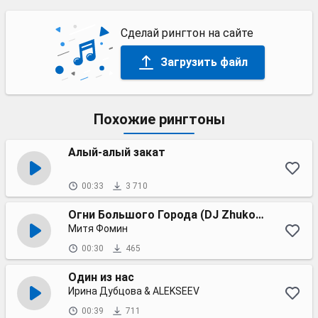
Сделай рингтон на сайте
Загрузить файл
Похожие рингтоны
Алый-алый закат
00:33
3 710
Огни Большого Города (DJ Zhukovsky Remix)
Митя Фомин
00:30
465
Один из нас
Ирина Дубцова & ALEKSEEV
00:39
711