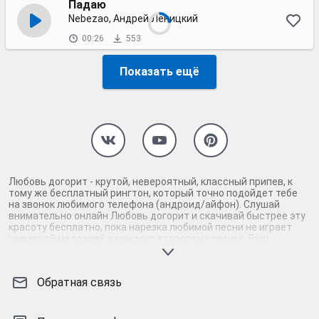
Падаю
Nebezao, Андрей Леницкий
00:26
553
Показать ещё
Любовь догорит - крутой, невероятный, классный припев, к
тому же бесплатный рингтон, который точно подойдет тебе
на звонок любимого телефона (андроид/айфон). Слушай
внимательно онлайн Любовь догорит и скачивай быстрее эту
красоту бесплатно, пока нарезка любимой песни не играет
шикарной мелодией у каждого второго на звонке. Будь
первым, кто скачает бесплатно сей шедевр музыки и оценит
по достоинству гармоничное звучание припева Любовь
догорит. Кроме того, ты можешь найти и скачать другую
Обратная связь
нарезку mp3 песни на звонок телефона, ну, или m4r мелодию
на айфон (iPhone). Уверены, ты не ошибся с выбором рингтона
Любовь догорит, ведь с такой восхитительно качественной
нарезкой музыки сложно будет пропустить мелодию звонка.