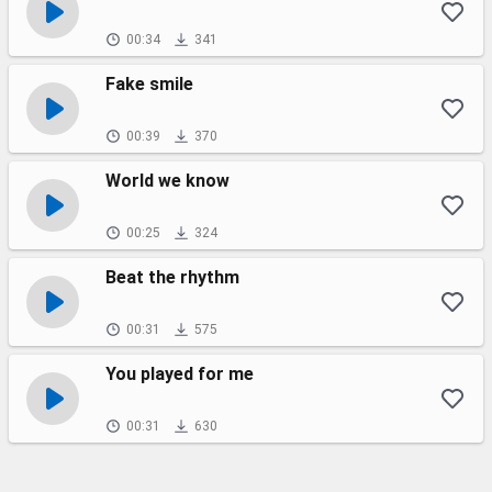
00:34
341
Fake smile
00:39
370
World we know
00:25
324
Beat the rhythm
00:31
575
You played for me
00:31
630