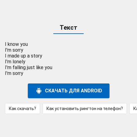
Текст
I know you
I'm sorry
I made up a story
I'm lonely
I'm falling just like you
I'm sorry
СКАЧАТЬ ДЛЯ ANDROID
Как скачать?
Как установить рингтон на телефон?
К