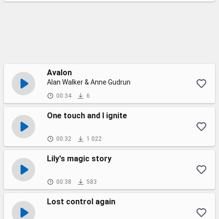
Avalon
Alan Walker & Anne Gudrun
00:34
6
One touch and I ignite
00:32
1 022
Lily's magic story
00:38
583
Lost control again