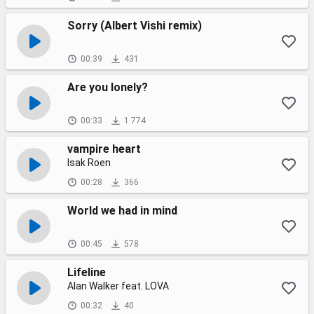
Sorry (Albert Vishi remix)
00:39
431
Are you lonely?
00:33
1 774
vampire heart
Isak Roen
00:28
366
World we had in mind
00:45
578
Lifeline
Alan Walker feat. LOVA
00:32
40