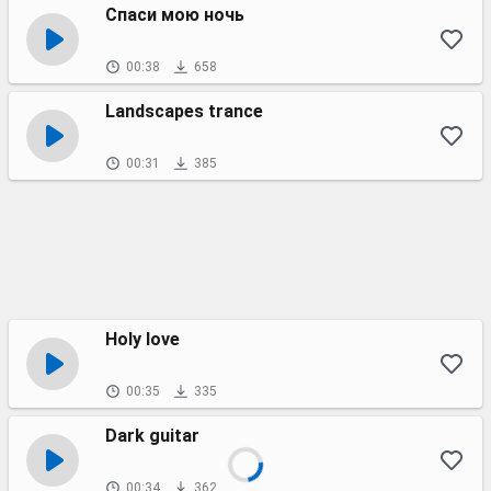
Спаси мою ночь
00:38
658
Landscapes trance
00:31
385
Holy love
00:35
335
Dark guitar
00:34
362