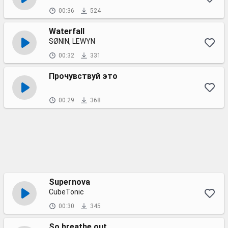
00:36
524
Waterfall
SØNIN, LEWYN
00:32
331
Прочувствуй это
00:29
368
Supernova
CubeTonic
00:30
345
So breathe out