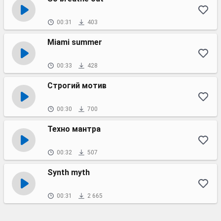
00:31
403
Miami summer
00:33
428
Строгий мотив
00:30
700
Техно мантра
00:32
507
Synth myth
00:31
2 665