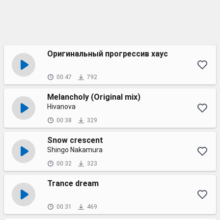
Оригинальный прогрессив хаус
00:47
792
Melancholy (Original mix)
Hivanova
00:38
329
Snow crescent
Shingo Nakamura
00:32
323
Trance dream
00:31
469