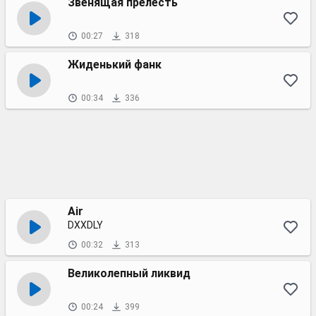
Звенящая прелесть
00:27
318
Жиденький фанк
00:34
336
Air
DXXDLY
00:32
313
Великолепный ликвид
00:24
399