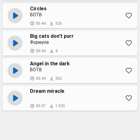
Circles
BOTB
00:44
326
Big cats don't purr
Формула
00:44
4
Angel in the dark
BOTB
00:44
362
Dream miracle
00:37
1 525