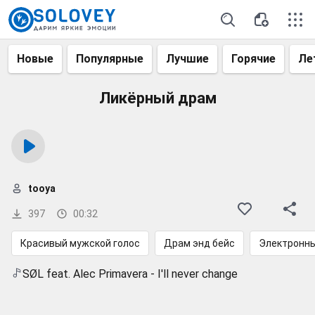
Новые
Популярные
Лучшие
Горячие
Ле
Ликёрный драм
tooya
397
00:32
Красивый мужской голос
Драм энд бейс
Электронн
SØL feat. Alec Primavera - I'll never change