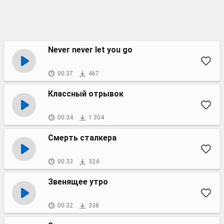
Never never let you go
00:37
467
Классный отрывок
00:34
1 304
Смерть сталкера
00:33
324
Звенящее утро
00:32
338