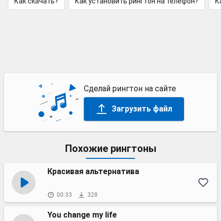
Как скачать?
Как установить рингтон на телефон?
К
Сделай рингтон на сайте
Загрузить файл
Похожие рингтоны
Красивая альтернатива
00:33
328
You change my life