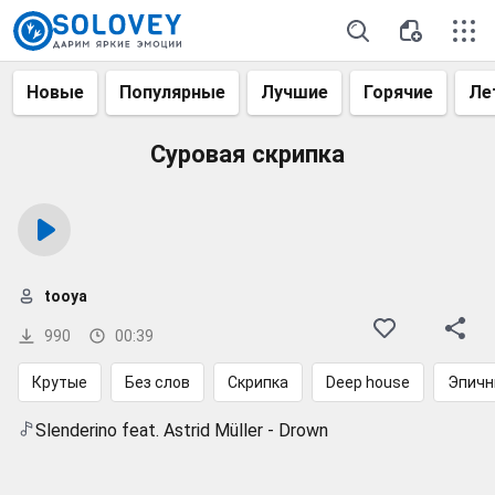
Новые
Популярные
Лучшие
Горячие
Ле
Суровая скрипка
tooya
990
00:39
Крутые
Без слов
Скрипка
Deep house
Эпичн
Slenderino feat. Astrid Müller - Drown