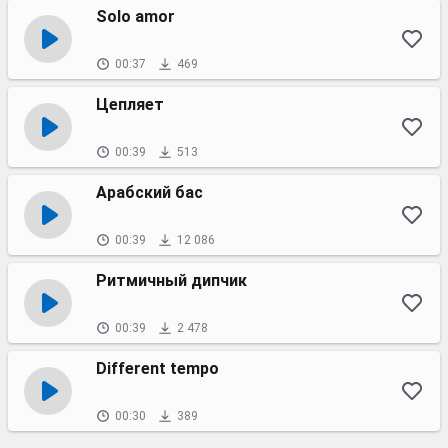
Solo amor
00:37
469
Цепляет
00:39
513
Арабский бас
00:39
12 086
Ритмичный дипчик
00:39
2 478
Different tempo
00:30
389