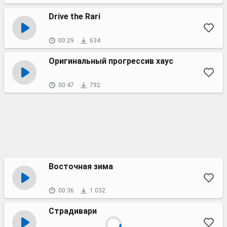
Drive the Rari
00:29
634
Оригинальный прогрессив хаус
00:47
792
Восточная зима
00:36
1 032
Страдивари