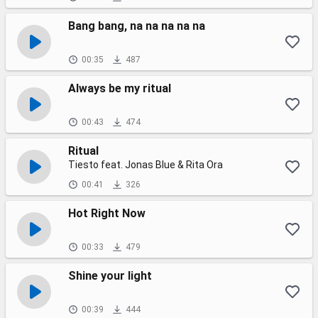
Bang bang, na na na na na
00:35
487
Always be my ritual
00:43
474
Ritual
Tiesto feat. Jonas Blue & Rita Ora
00:41
326
Hot Right Now
00:33
479
Shine your light
00:39
444