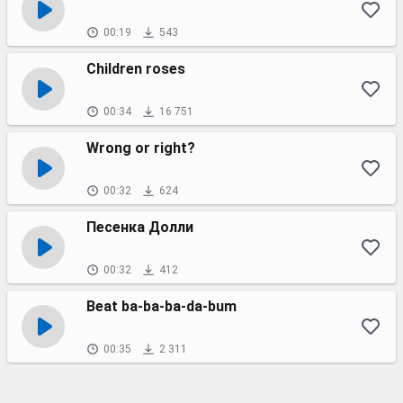
00:19
543
Children roses
00:34
16 751
Wrong or right?
00:32
624
Песенка Долли
00:32
412
Beat ba-ba-ba-da-bum
00:35
2 311