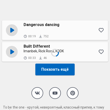
Dangerous dancing
00:19
752
Built Different
Imanbek, Rick Ross, KDDK
00:33
46
Показать ещё
To be the one - крутой, невероятный, классный припев, к тому