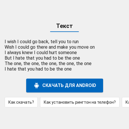
Текст
I wish I could go back, tell you to run
Wish I could go there and make you move on
I always knew I could hurt someone
But I hate that you had to be the one
The one, the one, the one, the one, the one
I hate that you had to be the one
СКАЧАТЬ ДЛЯ ANDROID
Как скачать?
Как установить рингтон на телефон?
К