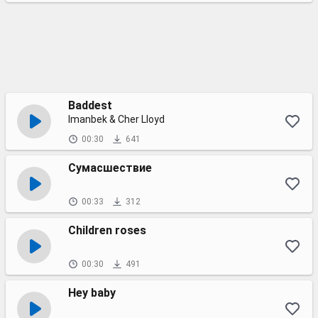
Baddest
Imanbek & Cher Lloyd
00:30
641
Сумасшествие
00:33
312
Children roses
00:30
491
Hey baby