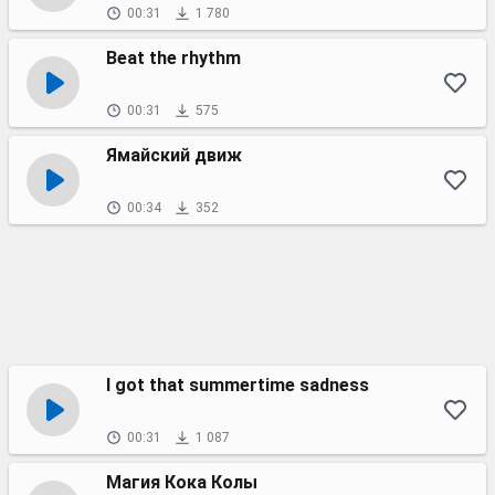
00:31
1 780
Beat the rhythm
00:31
575
Ямайский движ
00:34
352
I got that summertime sadness
00:31
1 087
Магия Кока Колы