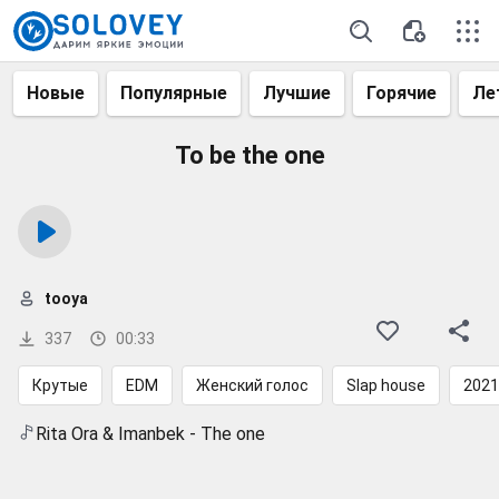
Новые
Популярные
Лучшие
Горячие
Ле
To be the one
tooya
337
00:33
Крутые
EDM
Женский голос
Slap house
2021
Rita Ora & Imanbek - The one