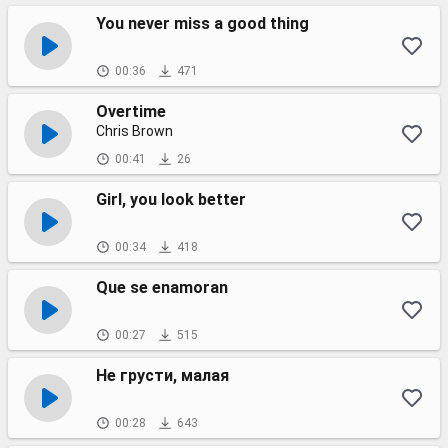
You never miss a good thing
00:36
471
Overtime
Chris Brown
00:41
26
Girl, you look better
00:34
418
Que se enamoran
00:27
515
Не грусти, малая
00:28
643