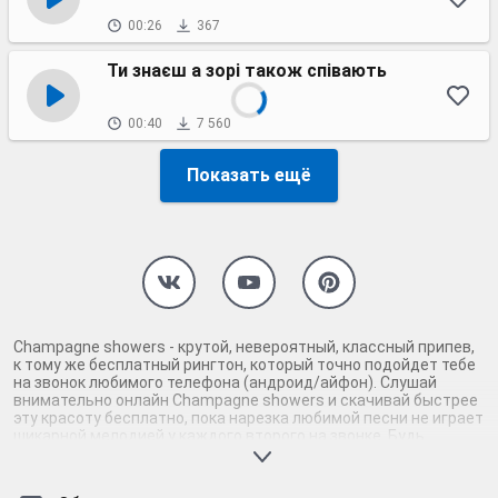
00:26
367
Ти знаєш а зорі також співають
00:40
7 560
Показать ещё
Champagne showers - крутой, невероятный, классный припев,
к тому же бесплатный рингтон, который точно подойдет тебе
на звонок любимого телефона (андроид/айфон). Слушай
внимательно онлайн Champagne showers и скачивай быстрее
эту красоту бесплатно, пока нарезка любимой песни не играет
шикарной мелодией у каждого второго на звонке. Будь
первым, кто скачает бесплатно сей шедевр музыки и оценит
по достоинству гармоничное звучание припева Champagne
showers. Кроме того, ты можешь найти и скачать другую