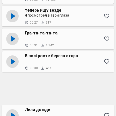
теперь ищу везде
Я посмотрел в твои глаза
00:27
317
Гра-та-та-та-та
00:31
1 142
В полі росте береза стара
00:30
457
Лили дожди