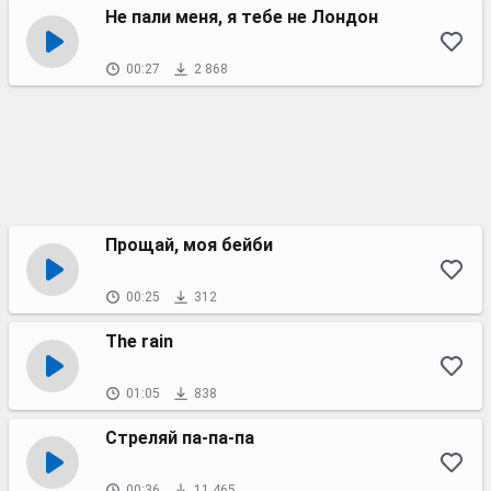
Не пали меня, я тебе не Лондон
00:27
2 868
Прощай, моя бейби
00:25
312
The rain
01:05
838
Стреляй па-па-па
00:36
11 465