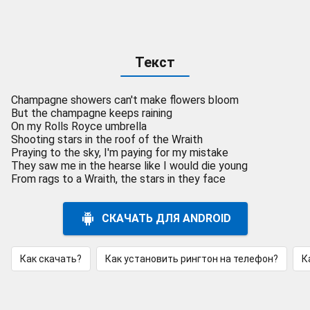
Текст
Champagne showers can't make flowers bloom
But the champagne keeps raining
On my Rolls Royce umbrella
Shooting stars in the roof of the Wraith
Praying to the sky, I'm paying for my mistake
They saw me in the hearse like I would die young
From rags to a Wraith, the stars in they face
СКАЧАТЬ ДЛЯ ANDROID
Как скачать?
Как установить рингтон на телефон?
К