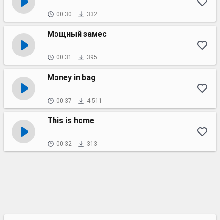
00:30
332
Мощный замес
00:31
395
Money in bag
00:37
4 511
This is home
00:32
313