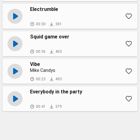
Electrumble
00:30
381
Squid game over
00:36
403
Vibe
Mike Candys
00:23
493
Everybody in the party
00:41
379