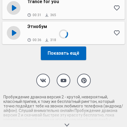
Trance for you
00:31
365
Этнобум
00:36
318
Показать ещё
Пробуждение дракона версия 2 - крутой, невероятный,
классный припев, к тому же бесплатный рингтон, который
точно подойдет тебе на звонок любимого телефона (андроид/
айфон). Слушай внимательно онлайн Пробуждение дракона
версия 2 и скачивай быстрее эту красоту бесплатно, пока
нарезка любимой песни не играет шикарной мелодией у
каждого второго на звонке. Будь первым, кто скачает