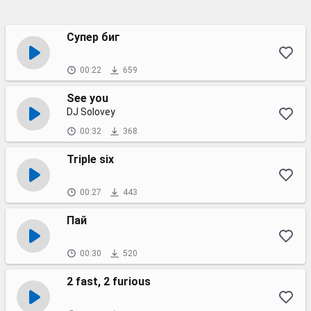
Супер биг
00:22
659
See you
DJ Solovey
00:32
368
Triple six
00:27
443
Пай
00:30
520
2 fast, 2 furious