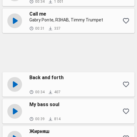
00:34
1 001
Call me
Gabry Ponte, R3HAB, Timmy Trumpet
00:31
337
Back and forth
00:34
407
My bass soul
00:39
814
Жирняш