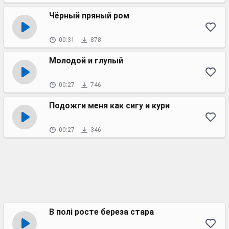
Чёрный пряный ром
00:31
878
Молодой и глупый
00:27
746
Подожги меня как сигу и кури
00:27
346
В полі росте береза стара