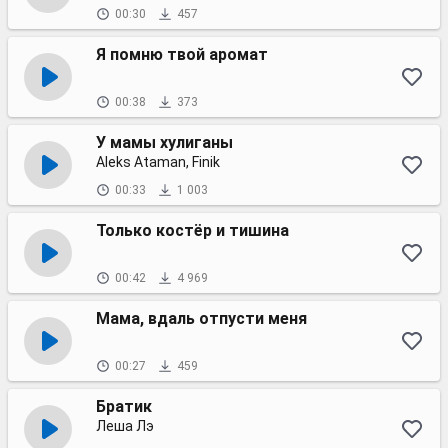
00:30
457
Я помню твой аромат
00:38
373
У мамы хулиганы
Aleks Ataman, Finik
00:33
1 003
Только костёр и тишина
00:42
4 969
Мама, вдаль отпусти меня
00:27
459
Братик
Леша Лэ