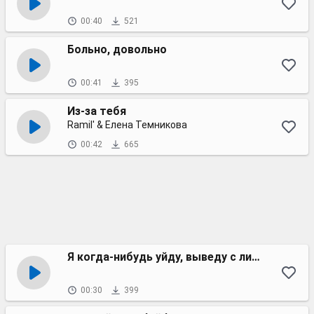
00:40
521
Больно, довольно
00:41
395
Из-за тебя
Ramil' & Елена Темникова
00:42
665
Я когда-нибудь уйду, выведу с лица тату
00:30
399