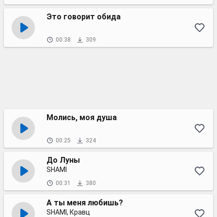
Это говорит обида
00:38
309
Молись, моя душа
00:25
324
До Луны
SHAMI
00:31
380
А ты меня любишь?
SHAMI, Кравц