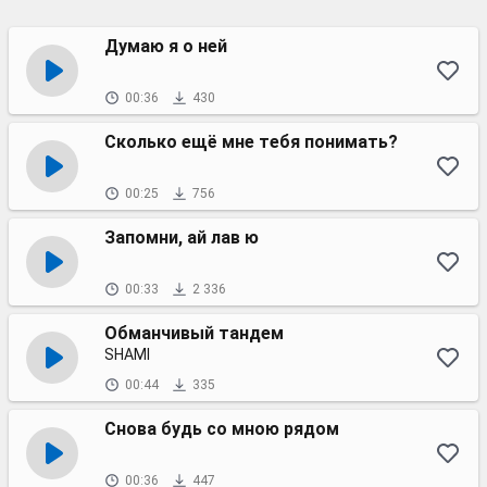
Думаю я о ней
00:36
430
Сколько ещё мне тебя понимать?
00:25
756
Запомни, ай лав ю
00:33
2 336
Обманчивый тандем
SHAMI
00:44
335
Снова будь со мною рядом
00:36
447