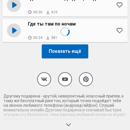
00:30
610
Где ты там по ночам
00:24
881
Показать ещё
Другому подарена - крутой, невероятный, классный припев, к
тому же бесплатный рингтон, который точно подойдет тебе
на звонок любимого телефона (андроид/айфон). Слушай
внимательно онлайн Другому подарена и скачивай быстрее
эту красоту бесплатно, пока нарезка любимой песни не играет
шикарной мелодией у каждого второго на звонке. Будь
первым, кто скачает бесплатно сей шедевр музыки и оценит
по достоинству гармоничное звучание припева Другому