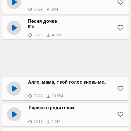
00:29
934
Песня дочке
IDA
00:28
4 308
Алло, мама, твой голос вновь меня согреет
00:27
10 854
Лирика о родителях
00:39
1 081