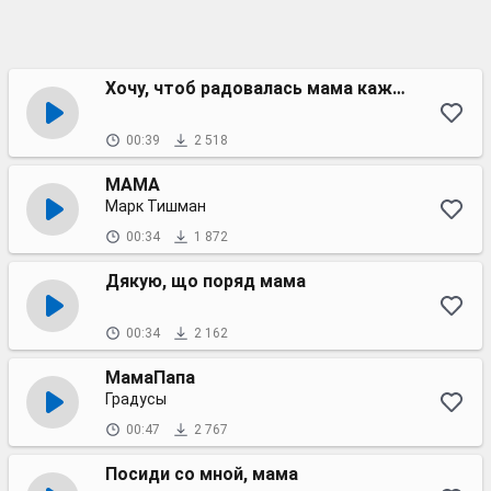
Хочу, чтоб радовалась мама каждый день
00:39
2 518
МАМА
Марк Тишман
00:34
1 872
Дякую, що поряд мама
00:34
2 162
МамаПапа
Градусы
00:47
2 767
Посиди со мной, мама