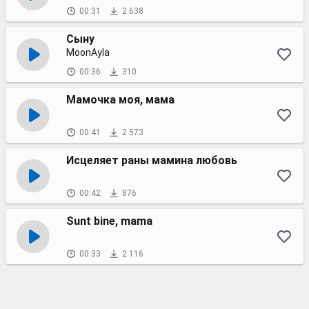
00:31
2 638
Сыну
MoonAyla
00:36
310
Мамочка моя, мама
00:41
2 573
Исцеляет раны мамина любовь
00:42
876
Sunt bine, mama
00:33
2 116