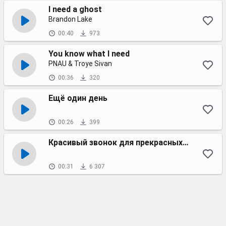
I need a ghost
Brandon Lake
00:40
973
You know what I need
PNAU & Troye Sivan
00:36
320
Ещё один день
00:26
399
Красивый звонок для прекрасных людей
00:31
6 307