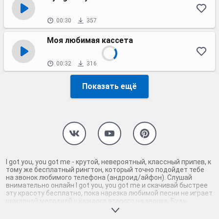
00:30
357
Моя любимая кассета
00:32
316
Показать ещё
I got you, you got me - крутой, невероятный, классный припев, к
тому же бесплатный рингтон, который точно подойдет тебе
на звонок любимого телефона (андроид/айфон). Слушай
внимательно онлайн I got you, you got me и скачивай быстрее
эту красоту бесплатно, пока нарезка любимой песни не играет
шикарной мелодией у каждого второго на звонке. Будь
первым, кто скачает бесплатно сей шедевр музыки и оценит
по достоинству гармоничное звучание припева I got you, you