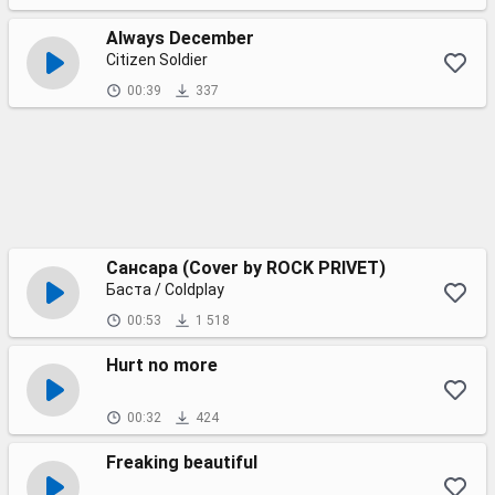
Always December
Citizen Soldier
00:39
337
Сансара (Cover by ROCK PRIVET)
Баста / Coldplay
00:53
1 518
Hurt no more
00:32
424
Freaking beautiful