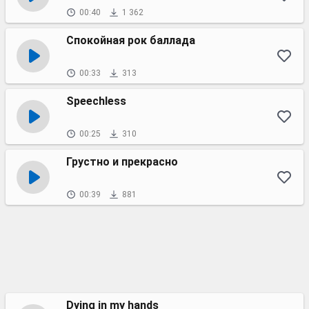
00:40
1 362
Спокойная рок баллада
00:33
313
Speechless
00:25
310
Грустно и прекрасно
00:39
881
Dying in my hands