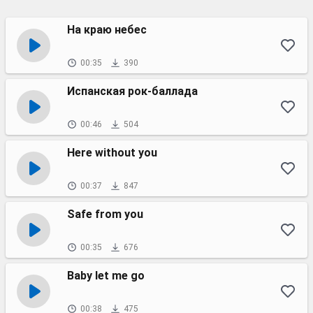
На краю небес
00:35
390
Испанская рок-баллада
00:46
504
Here without you
00:37
847
Safe from you
00:35
676
Baby let me go
00:38
475