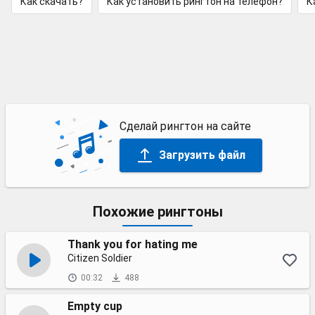
Как скачать?
Как установить рингтон на телефон?
К
Сделай рингтон на сайте
Загрузить файл
Похожие рингтоны
Thank you for hating me
Citizen Soldier
00:32
488
Empty cup