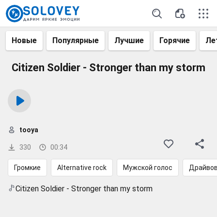
Новые
Популярные
Лучшие
Горячие
Ле
Citizen Soldier - Stronger than my storm
tooya
330
00:34
Громкие
Alternative rock
Мужской голос
Драйво
Citizen Soldier - Stronger than my storm