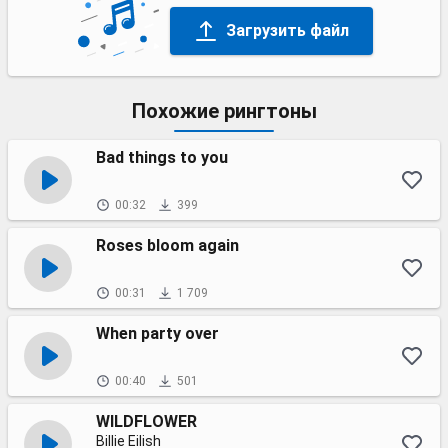
Загрузить файл
Похожие рингтоны
Bad things to you
00:32
399
Roses bloom again
00:31
1 709
When party over
00:40
501
WILDFLOWER
Billie Eilish