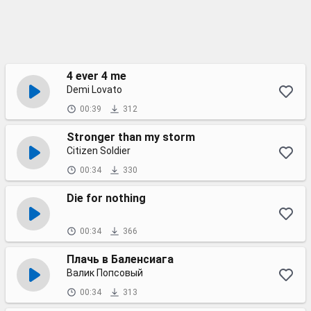
4 ever 4 me
Demi Lovato
00:39
312
Stronger than my storm
Citizen Soldier
00:34
330
Die for nothing
00:34
366
Плачь в Баленсиага
Валик Попсовый
00:34
313