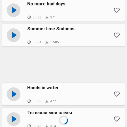
No more bad days
00:38
371
Summertime Sadness
00:34
1 585
Hands in water
00:35
477
Ты взяла мои слёзы
00:28
314