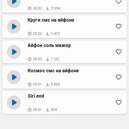
00:02
2 994
Круги смс на айфоне
00:02
5 475
Айфон соль мажор
00:03
1 201
Космос смс на айфоне
00:01
3 808
Siri end
00:01
820