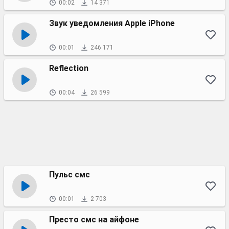
00:02
14 371
Звук уведомления Apple iPhone
00:01
246 171
Reflection
00:04
26 599
Пульс смс
00:01
2 703
Престо смс на айфоне