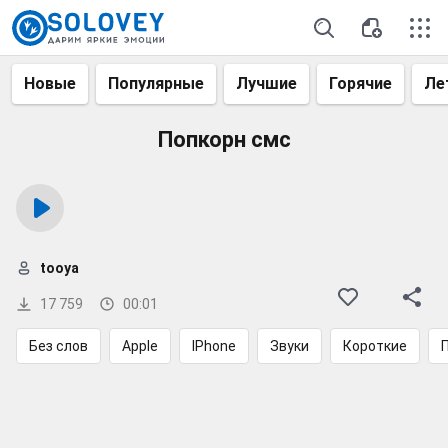
Новые
Популярные
Лучшие
Горячие
Ле
Попкорн смс
tooya
17 759
00:01
Без слов
Apple
IPhone
Звуки
Короткие