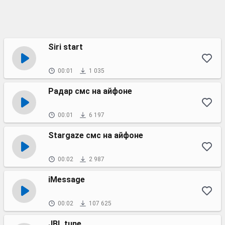
Siri start
00:01
1 035
Радар смс на айфоне
00:01
6 197
Stargaze смс на айфоне
00:02
2 987
iMessage
00:02
107 625
JBL tune