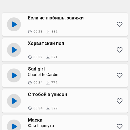
Если не любишь, завяжи
00:28
332
Хорватский поп
00:32
821
Sad girl
Charlotte Cardin
00:34
772
С тобой в унисон
00:34
329
Маски
Юля Паршута