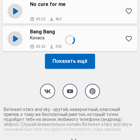
No cure for me
00:22
463
Bang Bang
Kovacs
00:32
335
Показать ещё
Between stars and sky - крутой, невероятный, классный
припев, к тому же бесплатный рингтон, который точно
подойдет тебе на звонок любимого телефона (андроид/
айфон). Слушай внимательно онлайн Between stars and sky и
скачивай быстрее эту красоту бесплатно, пока нарезка
любимой песни не играет шикарной мелодией у каждого
второго на звонке. Будь первым, кто скачает бесплатно сей