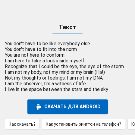
Текст
You don't have to be like everybody else
You don't have to fit into the norm
You are not here to conform
I am here to take a look inside myself
Recognize that I could be the eye, the eye of the storm
I am not my body, not my mind or my brain (Ha!)
Not my thoughts or feelings, I am not my DNA
I am the observer, I'm a witness of life
I live in the space between the stars and the sky
СКАЧАТЬ ДЛЯ ANDROID
Как скачать?
Как установить рингтон на телефон?
К