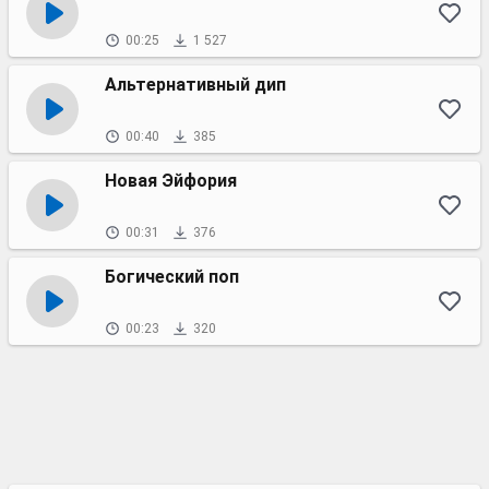
00:25
1 527
Альтернативный дип
00:40
385
Новая Эйфория
00:31
376
Богический поп
00:23
320