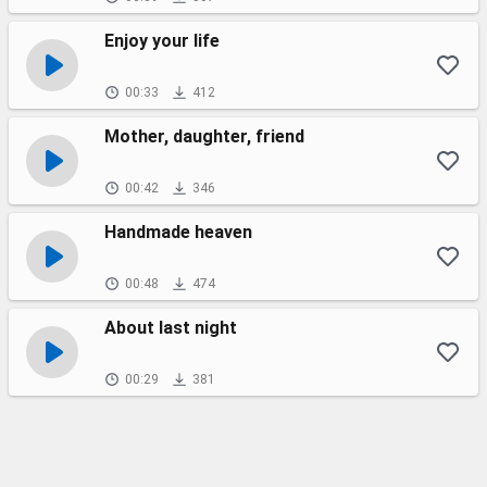
Enjoy your life
00:33
412
Mother, daughter, friend
00:42
346
Handmade heaven
00:48
474
About last night
00:29
381