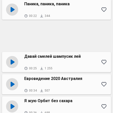
Паника, паника, паника
00:22
344
Давай смелей шампусик лей
00:25
1 255
Евровидение 2020 Австралия
00:34
507
Я жую Орбит без сахара
00:36
698