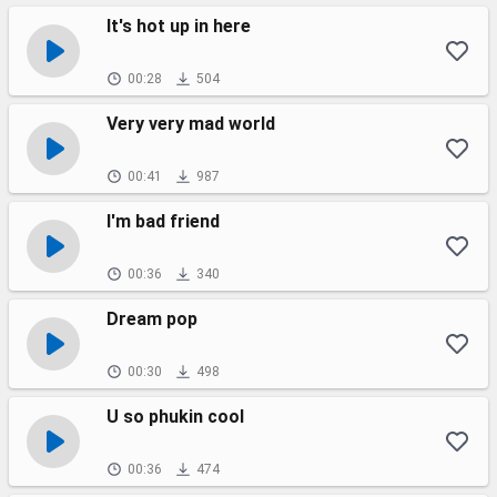
It's hot up in here
00:28
504
Very very mad world
00:41
987
I'm bad friend
00:36
340
Dream pop
00:30
498
U so phukin cool
00:36
474