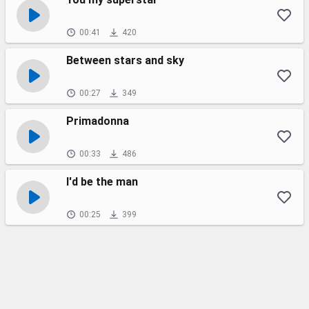
00:41
420
Between stars and sky
00:27
349
Primadonna
00:33
486
I'd be the man
00:25
399