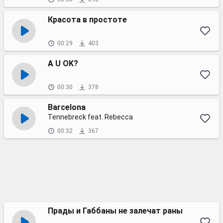
Красота в простоте
00:29
403
A U OK?
00:30
378
Barcelona
Tennebreck feat. Rebecca
00:32
367
Прады и Габбаны не залечат раны