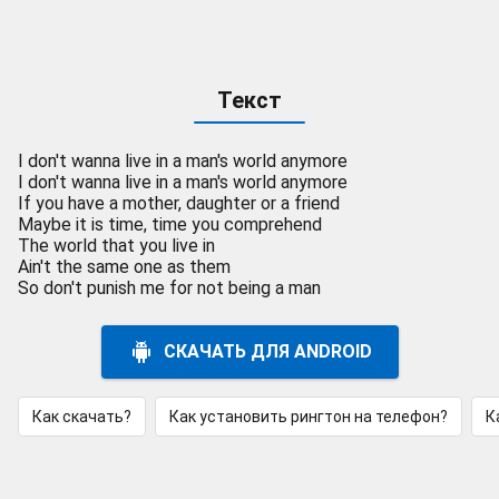
Текст
I don't wanna live in a man's world anymore
I don't wanna live in a man's world anymore
If you have a mother, daughter or a friend
Maybe it is time, time you comprehend
The world that you live in
Ain't the same one as them
So don't punish me for not being a man
СКАЧАТЬ ДЛЯ ANDROID
Как скачать?
Как установить рингтон на телефон?
К