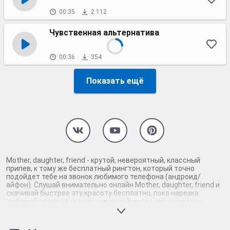
00:35
2 112
Чувственная альтернатива
00:36
354
Показать ещё
Mother, daughter, friend - крутой, невероятный, классный
припев, к тому же бесплатный рингтон, который точно
подойдет тебе на звонок любимого телефона (андроид/
айфон). Слушай внимательно онлайн Mother, daughter, friend и
скачивай быстрее эту красоту бесплатно, пока нарезка
любимой песни не играет шикарной мелодией у каждого
второго на звонке. Будь первым, кто скачает бесплатно сей
шедевр музыки и оценит по достоинству гармоничное
звучание припева Mother, daughter, friend. Кроме того, ты